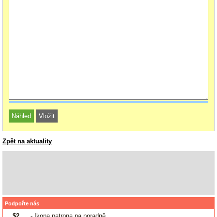
Zpět na aktuality
Podpořte nás
$2
- Ikona patrona na poradně