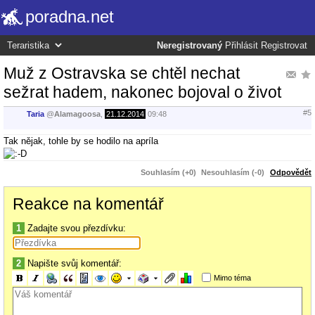
poradna.net
Neregistrovaný
Přihlásit
Registrovat
Muž z Ostravska se chtěl nechat
sežrat hadem, nakonec bojoval o život
#5
Taria
@
Alamagoosa
,
21.12.2014
09:48
Tak nějak, tohle by se hodilo na apríla
Souhlasím (+0)
Nesouhlasím (-0)
Odpovědět
Reakce na komentář
1
Zadajte svou přezdívku:
2
Napište svůj komentář:
Mimo téma