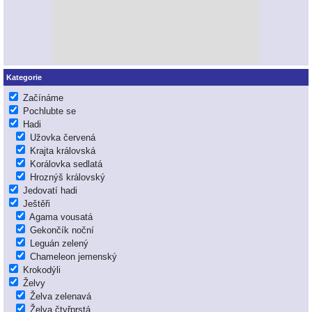
Kategorie
Začínáme
Pochlubte se
Hadi
Užovka červená
Krajta královská
Korálovka sedlatá
Hroznýš královský
Jedovatí hadi
Ještěři
Agama vousatá
Gekončík noční
Leguán zelený
Chameleon jemenský
Krokodýli
Želvy
Želva zelenavá
Želva čtyřprstá