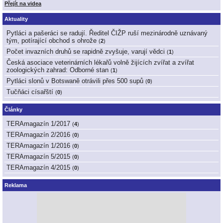
Přejít na videa
Aktuality
Pytláci a pašeráci se radují. Ředitel ČIŽP ruší mezinárodně uznávaný
tým, potírající obchod s ohrože
(
2
)
Počet invazních druhů se rapidně zvyšuje, varují vědci
(
1
)
Česká asociace veterinárních lékařů volně žijících zvířat a zvířat
zoologických zahrad: Odborné stan
(
1
)
Pytláci slonů v Botswaně otrávili přes 500 supů
(
0
)
Tučňáci císařští
(
0
)
Články
TERAmagazín 1/2017
(
4
)
TERAmagazín 2/2016
(
0
)
TERAmagazín 1/2016
(
0
)
TERAmagazín 5/2015
(
0
)
TERAmagazín 4/2015
(
0
)
Reklama