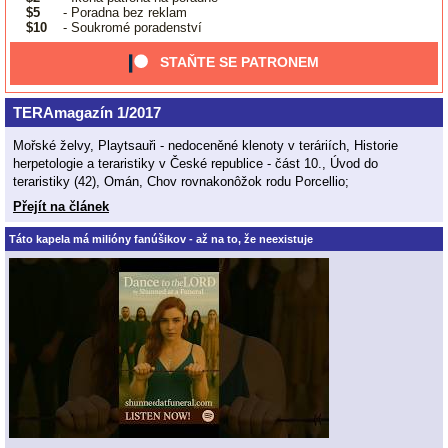
$5
- Poradna bez reklam
$10
- Soukromé poradenství
STAŇTE SE PATRONEM
TERAmagazín 1/2017
Mořské želvy, Playtsauři - nedoceněné klenoty v teráriích, Historie
herpetologie a teraristiky v České republice - část 10., Úvod do
teraristiky (42), Omán, Chov rovnakonôžok rodu Porcellio;
Přejít na článek
Táto kapela má milióny fanúšikov - až na to, že neexistuje