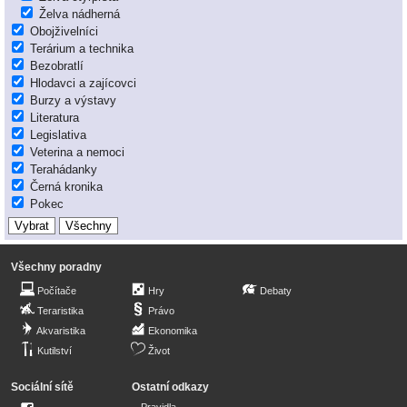
Želva nádherná
Obojživelníci
Terárium a technika
Bezobratlí
Hlodavci a zajícovci
Burzy a výstavy
Literatura
Legislativa
Veterina a nemoci
Terahádanky
Černá kronika
Pokec
Všechny poradny
Počítače
Hry
Debaty
Teraristika
Právo
Akvaristika
Ekonomika
Kutilství
Život
Sociální sítě
Ostatní odkazy