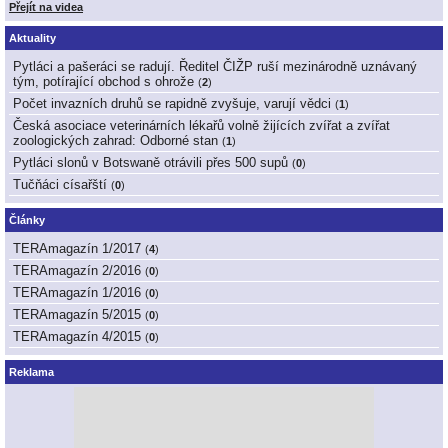
Přejít na videa
Aktuality
Pytláci a pašeráci se radují. Ředitel ČIŽP ruší mezinárodně uznávaný
tým, potírající obchod s ohrože
(
2
)
Počet invazních druhů se rapidně zvyšuje, varují vědci
(
1
)
Česká asociace veterinárních lékařů volně žijících zvířat a zvířat
zoologických zahrad: Odborné stan
(
1
)
Pytláci slonů v Botswaně otrávili přes 500 supů
(
0
)
Tučňáci císařští
(
0
)
Články
TERAmagazín 1/2017
(
4
)
TERAmagazín 2/2016
(
0
)
TERAmagazín 1/2016
(
0
)
TERAmagazín 5/2015
(
0
)
TERAmagazín 4/2015
(
0
)
Reklama