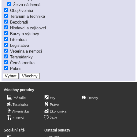
Želva nádherná
Obojživelníci
Terárium a technika
Bezobratlí
Hlodavci a zajícovci
Burzy a výstavy
Literatura
Legislativa
Veterina a nemoci
Terahádanky
Černá kronika
Pokec
Všechny poradny
Počítače
Hry
Debaty
Teraristika
Právo
Akvaristika
Ekonomika
Kutilství
Život
Sociální sítě
Ostatní odkazy