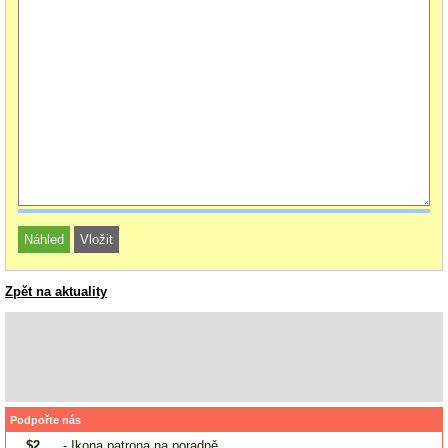
Zpět na aktuality
Podpořte nás
$2
- Ikona patrona na poradně