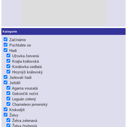
Kategorie
Začínáme
Pochlubte se
Hadi
Užovka červená
Krajta královská
Korálovka sedlatá
Hroznýš královský
Jedovatí hadi
Ještěři
Agama vousatá
Gekončík noční
Leguán zelený
Chameleon jemenský
Krokodýli
Želvy
Želva zelenavá
Želva čtyřprstá