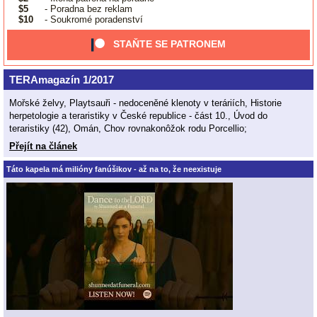
$5
- Poradna bez reklam
$10
- Soukromé poradenství
STAŇTE SE PATRONEM
TERAmagazín 1/2017
Mořské želvy, Playtsauři - nedoceněné klenoty v teráriích, Historie
herpetologie a teraristiky v České republice - část 10., Úvod do
teraristiky (42), Omán, Chov rovnakonôžok rodu Porcellio;
Přejít na článek
Táto kapela má milióny fanúšikov - až na to, že neexistuje