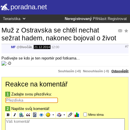
poradna.net
Neregistrovaný
Přihlásit
Registrovat
Muž z Ostravska se chtěl nechat
sežrat hadem, nakonec bojoval o život
#7
MF
@
Divočák
,
21.12.2014
12:00
Podívejte se kdo je ten reportér pod fotkama...
Souhlasím (+0)
Nesouhlasím (-0)
Odpovědět
Reakce na komentář
1
Zadajte svou přezdívku:
2
Napište svůj komentář:
Mimo téma