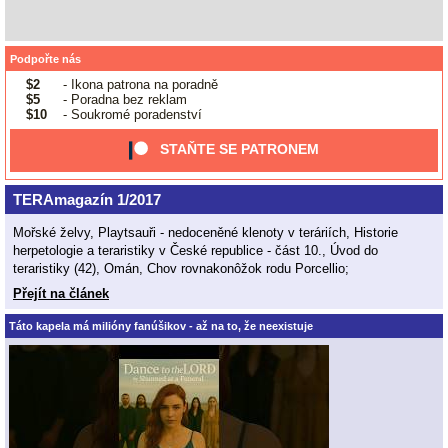
Podpořte nás
$2
- Ikona patrona na poradně
$5
- Poradna bez reklam
$10
- Soukromé poradenství
STAŇTE SE PATRONEM
TERAmagazín 1/2017
Mořské želvy, Playtsauři - nedoceněné klenoty v teráriích, Historie
herpetologie a teraristiky v České republice - část 10., Úvod do
teraristiky (42), Omán, Chov rovnakonôžok rodu Porcellio;
Přejít na článek
Táto kapela má milióny fanúšikov - až na to, že neexistuje