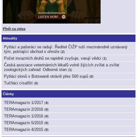
Přejít na videa
Aktuality
Pytláci a pašeráci se radují. Ředitel ČIŽP ruší mezinárodně uznávaný
tým, potírající obchod s ohrože
(
2
)
Počet invazních druhů se rapidně zvyšuje, varují vědci
(
1
)
Česká asociace veterinárních lékařů volně žijících zvířat a zvířat
zoologických zahrad: Odborné stan
(
1
)
Pytláci slonů v Botswaně otrávili přes 500 supů
(
0
)
Tučňáci císařští
(
0
)
Články
TERAmagazín 1/2017
(
4
)
TERAmagazín 2/2016
(
0
)
TERAmagazín 1/2016
(
0
)
TERAmagazín 5/2015
(
0
)
TERAmagazín 4/2015
(
0
)