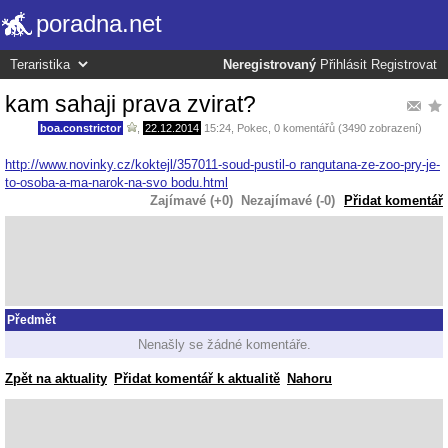
poradna.net
Neregistrovaný
Přihlásit
Registrovat
kam sahaji prava zvirat?
boa.constrictor
,
22.12.2014
15:24
,
Pokec
, 0 komentářů (3490 zobrazení)
http://www.novinky.cz/koktejl/357011-soud-pustil-o rangutana-ze-zoo-pry-je-
to-osoba-a-ma-narok-na-svo bodu.html
Zajímavé (+0)
Nezajímavé (-0)
Přidat komentář
Předmět
Nenašly se žádné komentáře.
Zpět na aktuality
Přidat komentář k aktualitě
Nahoru