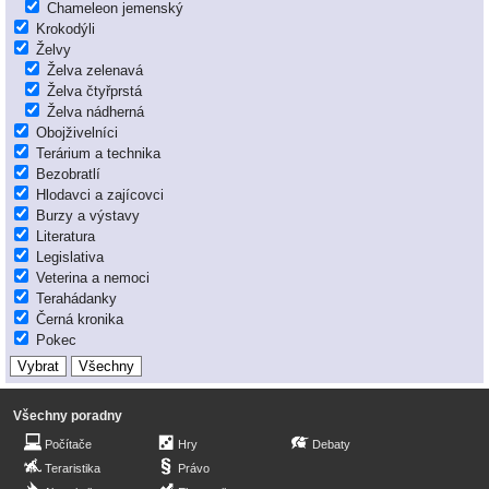
Chameleon jemenský
Krokodýli
Želvy
Želva zelenavá
Želva čtyřprstá
Želva nádherná
Obojživelníci
Terárium a technika
Bezobratlí
Hlodavci a zajícovci
Burzy a výstavy
Literatura
Legislativa
Veterina a nemoci
Terahádanky
Černá kronika
Pokec
Všechny poradny
Počítače
Hry
Debaty
Teraristika
Právo