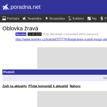
poradna.net
Počítače
Teraristika
Akvaristika
Kutilství
Hry
P
Oblovka žravá
Nerodia
,
15.08.2015
18:26
,
Bezobratlí
, 0 komentářů (2870 zobrazení)
http://www.novinky.cz/koktejl/377774-florida-bojuj e-proti-invazi-o
Předmět
Ne
Zpět na aktuality
Přidat komentář k aktualitě
Nahoru