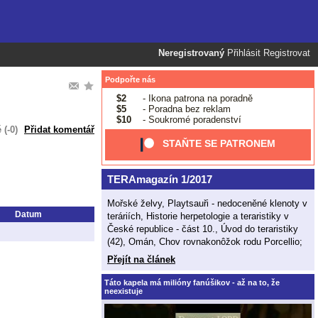
Neregistrovaný
Přihlásit
Registrovat
Podpořte nás
$2
- Ikona patrona na poradně
$5
- Poradna bez reklam
$10
- Soukromé poradenství
(-0)
Přidat komentář
STAŇTE SE PATRONEM
TERAmagazín 1/2017
Mořské želvy, Playtsauři - nedoceněné klenoty v
Datum
teráriích, Historie herpetologie a teraristiky v
České republice - část 10., Úvod do teraristiky
(42), Omán, Chov rovnakonôžok rodu Porcellio;
Přejít na článek
Táto kapela má milióny fanúšikov - až na to, že
neexistuje