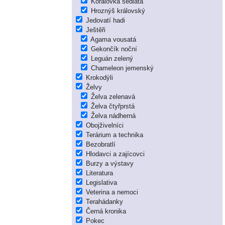
Korálovka sedlatá
Hroznýš královský
Jedovatí hadi
Ještěři
Agama vousatá
Gekončík noční
Leguán zelený
Chameleon jemenský
Krokodýli
Želvy
Želva zelenavá
Želva čtyřprstá
Želva nádherná
Obojživelníci
Terárium a technika
Bezobratlí
Hlodavci a zajícovci
Burzy a výstavy
Literatura
Legislativa
Veterina a nemoci
Terahádanky
Černá kronika
Pokec