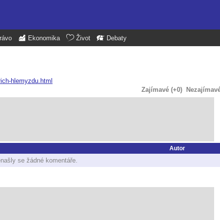
rávo
Ekonomika
Život
Debaty
brich-hlemyzdu.html
Zajímavé (+0)
Nezajímavé 
Autor
našly se žádné komentáře.