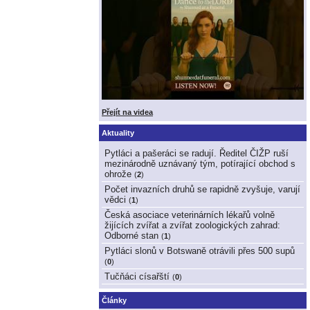
Přejít na videa
Aktuality
Pytláci a pašeráci se radují. Ředitel ČIŽP ruší
mezinárodně uznávaný tým, potírající obchod s
ohrože
(
2
)
Počet invazních druhů se rapidně zvyšuje, varují
vědci
(
1
)
Česká asociace veterinárních lékařů volně
žijících zvířat a zvířat zoologických zahrad:
Odborné stan
(
1
)
Pytláci slonů v Botswaně otrávili přes 500 supů
(
0
)
Tučňáci císařští
(
0
)
Články