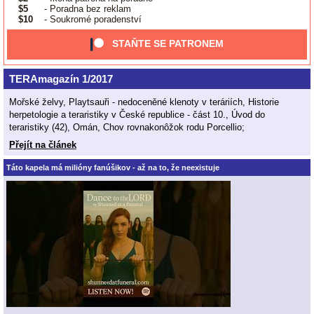
$5
- Poradna bez reklam
$10
- Soukromé poradenství
STAŇTE SE PATRONEM
TERAmagazín 1/2017
Mořské želvy, Playtsauři - nedoceněné klenoty v teráriích, Historie
herpetologie a teraristiky v České republice - část 10., Úvod do
teraristiky (42), Omán, Chov rovnakonôžok rodu Porcellio;
Přejít na článek
Táto kapela má milióny fanúšikov - až na to, že neexistuje