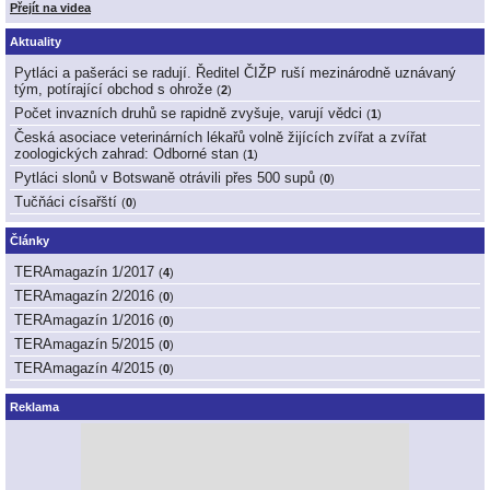
Přejít na videa
Aktuality
Pytláci a pašeráci se radují. Ředitel ČIŽP ruší mezinárodně uznávaný
tým, potírající obchod s ohrože
(
2
)
Počet invazních druhů se rapidně zvyšuje, varují vědci
(
1
)
Česká asociace veterinárních lékařů volně žijících zvířat a zvířat
zoologických zahrad: Odborné stan
(
1
)
Pytláci slonů v Botswaně otrávili přes 500 supů
(
0
)
Tučňáci císařští
(
0
)
Články
TERAmagazín 1/2017
(
4
)
TERAmagazín 2/2016
(
0
)
TERAmagazín 1/2016
(
0
)
TERAmagazín 5/2015
(
0
)
TERAmagazín 4/2015
(
0
)
Reklama