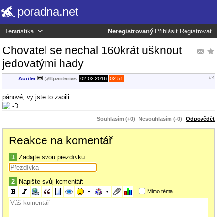
poradna.net
Neregistrovaný
Přihlásit
Registrovat
Chovatel se nechal 160krát ušknout
jedovatými hady
#4
Aurifer
@
Epanterias
,
02.02.2016
02:51
pánové, vy jste to zabili
Souhlasím (+0)
Nesouhlasím (-0)
Odpovědět
Reakce na komentář
1
Zadajte svou přezdívku:
2
Napište svůj komentář:
Mimo téma