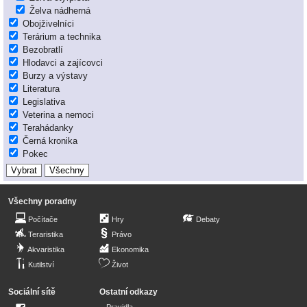
Želva nádherná
Obojživelníci
Terárium a technika
Bezobratlí
Hlodavci a zajícovci
Burzy a výstavy
Literatura
Legislativa
Veterina a nemoci
Terahádanky
Černá kronika
Pokec
Všechny poradny
Počítače
Hry
Debaty
Teraristika
Právo
Akvaristika
Ekonomika
Kutilství
Život
Sociální sítě
Ostatní odkazy