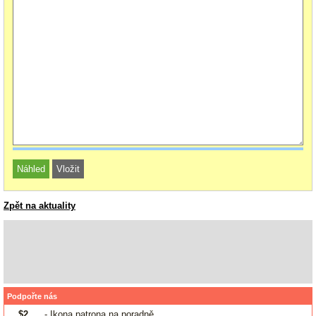
Zpět na aktuality
Podpořte nás
$2
- Ikona patrona na poradně