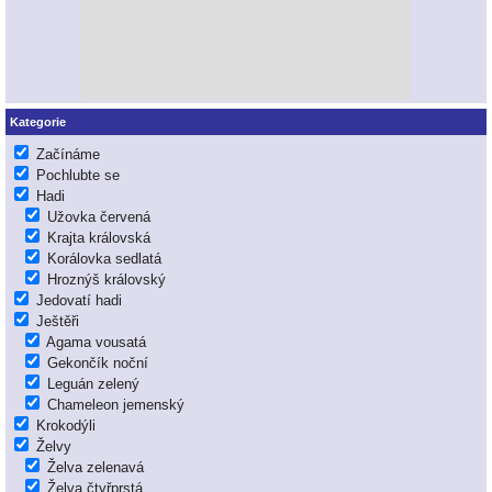
Kategorie
Začínáme
Pochlubte se
Hadi
Užovka červená
Krajta královská
Korálovka sedlatá
Hroznýš královský
Jedovatí hadi
Ještěři
Agama vousatá
Gekončík noční
Leguán zelený
Chameleon jemenský
Krokodýli
Želvy
Želva zelenavá
Želva čtyřprstá