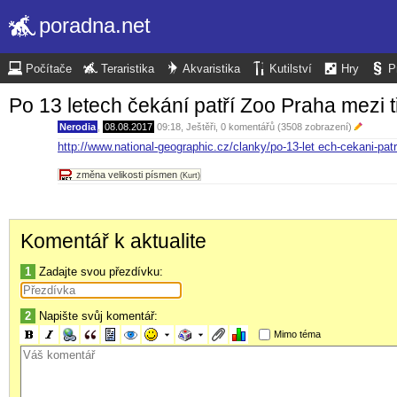
poradna.net
Počítače
Teraristika
Akvaristika
Kutilství
Hry
P
Po 13 letech čekání patří Zoo Praha mezi t
Nerodia
,
08.08.2017
09:18
,
Ještěři
, 0 komentářů (3508 zobrazení)
http://www.national-geographic.cz/clanky/po-13-let ech-cekani-pat
změna velikosti písmen
(Kurt)
Komentář k aktualite
1
Zadajte svou přezdívku:
2
Napište svůj komentář:
Mimo téma