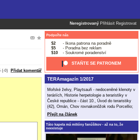
Neregistrovaný
Přihlásit
Registrovat
Podpořte nás
$2
- Ikona patrona na poradně
$5
- Poradna bez reklam
$10
- Soukromé poradenství
STAŇTE SE PATRONEM
(-0)
Přidat komentář
TERAmagazín 1/2017
Mořské želvy, Playtsauři - nedoceněné klenoty v
teráriích, Historie herpetologie a teraristiky v
České republice - část 10., Úvod do teraristiky
(42), Omán, Chov rovnakonôžok rodu Porcellio;
Přejít na článek
Táto kapela má milióny fanúšikov - až na to, že
neexistuje