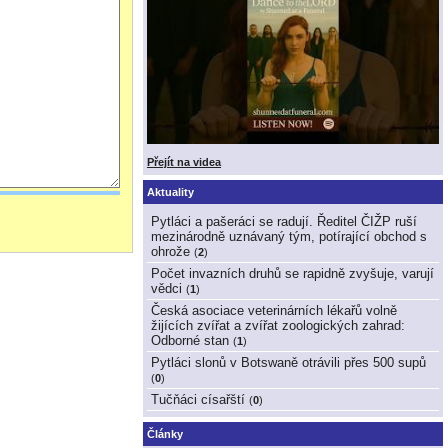
Přejít na videa
Aktuality
Pytláci a pašeráci se radují. Ředitel ČIŽP ruší
mezinárodně uznávaný tým, potírající obchod s
ohrože
(
2
)
Počet invazních druhů se rapidně zvyšuje, varují
vědci
(
1
)
Česká asociace veterinárních lékařů volně
žijících zvířat a zvířat zoologických zahrad:
Odborné stan
(
1
)
Pytláci slonů v Botswaně otrávili přes 500 supů
(
0
)
Tučňáci císařští
(
0
)
Články