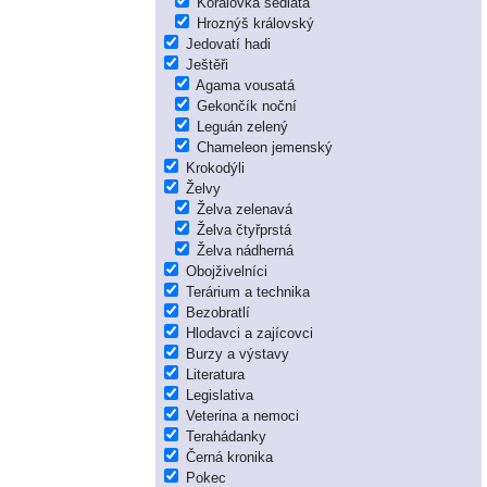
Korálovka sedlatá
Hroznýš královský
Jedovatí hadi
Ještěři
Agama vousatá
Gekončík noční
Leguán zelený
Chameleon jemenský
Krokodýli
Želvy
Želva zelenavá
Želva čtyřprstá
Želva nádherná
Obojživelníci
Terárium a technika
Bezobratlí
Hlodavci a zajícovci
Burzy a výstavy
Literatura
Legislativa
Veterina a nemoci
Terahádanky
Černá kronika
Pokec