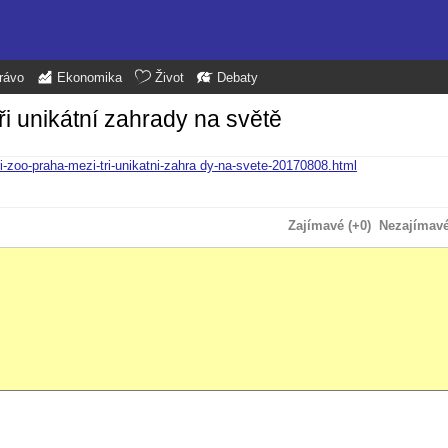
rávo
Ekonomika
Život
Debaty
ři unikátní zahrady na světě
ri-zoo-praha-mezi-tri-unikatni-zahra dy-na-svete-20170808.html
Zajímavé (+0)
Nezajímavé 