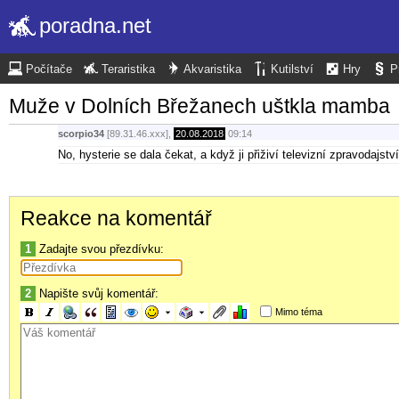
poradna.net
Počítače
Teraristika
Akvaristika
Kutilství
Hry
P
Muže v Dolních Břežanech uštkla mamba
scorpio34
[89.31.46.xxx],
20.08.2018
09:14
No, hysterie se dala čekat, a když ji přiživí televizní zpravodajs
Reakce na komentář
1
Zadajte svou přezdívku:
2
Napište svůj komentář:
Mimo téma