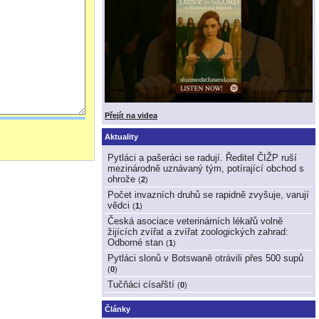
Přejít na videa
Aktuality
Pytláci a pašeráci se radují. Ředitel ČIŽP ruší
mezinárodně uznávaný tým, potírající obchod s
ohrože
(
2
)
Počet invazních druhů se rapidně zvyšuje, varují
vědci
(
1
)
Česká asociace veterinárních lékařů volně
žijících zvířat a zvířat zoologických zahrad:
Odborné stan
(
1
)
Pytláci slonů v Botswaně otrávili přes 500 supů
(
0
)
Tučňáci císařští
(
0
)
Články