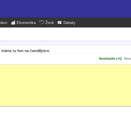
rávo
Ekonomika
Život
Debaty
tví máme tu hon na čarodějnice.
Souhlasím (+1)
Neso