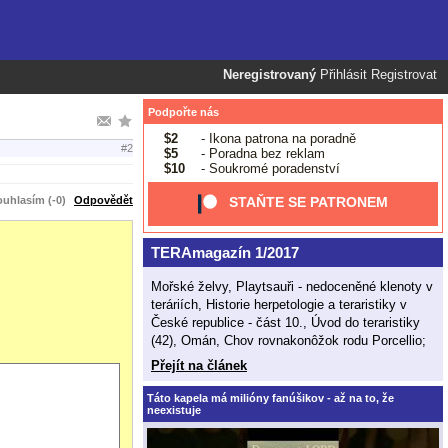
Neregistrovaný
Přihlásit
Registrovat
Podpořte nás
$2
- Ikona patrona na poradně
#2
$5
- Poradna bez reklam
$10
- Soukromé poradenství
uhlasím (-0)
Odpovědět
STAŇTE SE PATRONEM
TERAmagazín 1/2017
Mořské želvy, Playtsauři - nedoceněné klenoty v
teráriích, Historie herpetologie a teraristiky v
České republice - část 10., Úvod do teraristiky
(42), Omán, Chov rovnakonôžok rodu Porcellio;
Přejít na článek
Táto kapela má milióny fanúšikov - až na to, že
neexistuje