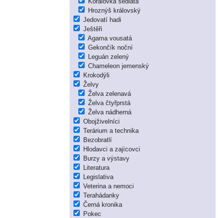
Korálovka sedlatá
Hroznýš královský
Jedovatí hadi
Ještěři
Agama vousatá
Gekončík noční
Leguán zelený
Chameleon jemenský
Krokodýli
Želvy
Želva zelenavá
Želva čtyřprstá
Želva nádherná
Obojživelníci
Terárium a technika
Bezobratlí
Hlodavci a zajícovci
Burzy a výstavy
Literatura
Legislativa
Veterina a nemoci
Terahádanky
Černá kronika
Pokec