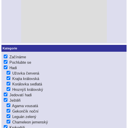
Kategorie
Začínáme
Pochlubte se
Hadi
Užovka červená
Krajta královská
Korálovka sedlatá
Hroznýš královský
Jedovatí hadi
Ještěři
Agama vousatá
Gekončík noční
Leguán zelený
Chameleon jemenský
Krokodýli