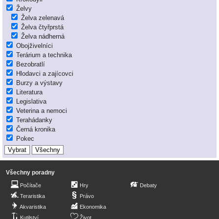
Želvy
Želva zelenavá
Želva čtyřprstá
Želva nádherná
Obojživelníci
Terárium a technika
Bezobratlí
Hlodavci a zajícovci
Burzy a výstavy
Literatura
Legislativa
Veterina a nemoci
Terahádanky
Černá kronika
Pokec
Všechny poradny
Počítače
Hry
Debaty
Teraristika
Právo
Akvaristika
Ekonomika
Kutilství
Život