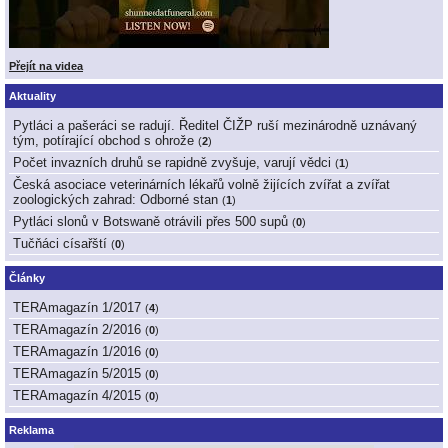
Přejít na videa
Aktuality
Pytláci a pašeráci se radují. Ředitel ČIŽP ruší mezinárodně uznávaný
tým, potírající obchod s ohrože
(
2
)
Počet invazních druhů se rapidně zvyšuje, varují vědci
(
1
)
Česká asociace veterinárních lékařů volně žijících zvířat a zvířat
zoologických zahrad: Odborné stan
(
1
)
Pytláci slonů v Botswaně otrávili přes 500 supů
(
0
)
Tučňáci císařští
(
0
)
Články
TERAmagazín 1/2017
(
4
)
TERAmagazín 2/2016
(
0
)
TERAmagazín 1/2016
(
0
)
TERAmagazín 5/2015
(
0
)
TERAmagazín 4/2015
(
0
)
Reklama