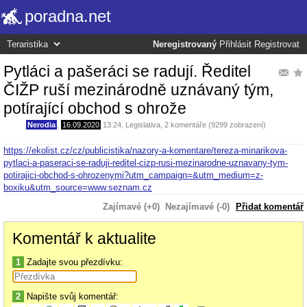
poradna.net
Neregistrovaný
Přihlásit
Registrovat
Pytláci a pašeráci se radují. Ředitel
ČIŽP ruší mezinárodně uznávaný tým,
potírající obchod s ohrože
Nerodia
,
16.09.2020
13:24
,
Legislativa
, 2 komentáře (9299 zobrazení)
https://ekolist.cz/cz/publicistika/nazory-a-komentare/tereza-minarikova-
pytlaci-a-paseraci-se-raduji-reditel-cizp-rusi-mezinarodne-uznavany-tym-
potirajici-obchod-s-ohrozenymi?utm_campaign=&utm_medium=z-
boxiku&utm_source=www.seznam.cz
Zajímavé (+0)
Nezajímavé (-0)
Přidat komentář
Komentář k aktualite
1
Zadajte svou přezdívku:
2
Napište svůj komentář: