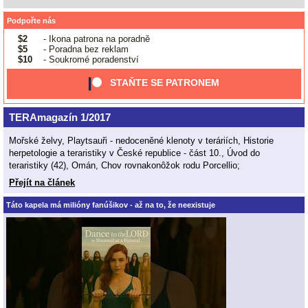
Podpořte nás
$2
- Ikona patrona na poradně
$5
- Poradna bez reklam
$10
- Soukromé poradenství
STAŇTE SE PATRONEM
TERAmagazín 1/2017
Mořské želvy, Playtsauři - nedoceněné klenoty v teráriích, Historie
herpetologie a teraristiky v České republice - část 10., Úvod do
teraristiky (42), Omán, Chov rovnakonôžok rodu Porcellio;
Přejít na článek
Táto kapela má milióny fanúšikov - až na to, že neexistuje