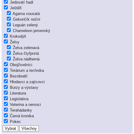
Jedovatí hadi
Ještěři
Agama vousatá
Gekončík noční
Leguán zelený
Chameleon jemenský
Krokodýli
Želvy
Želva zelenavá
Želva čtyřprstá
Želva nádherná
Obojživelníci
Terárium a technika
Bezobratlí
Hlodavci a zajícovci
Burzy a výstavy
Literatura
Legislativa
Veterina a nemoci
Terahádanky
Černá kronika
Pokec