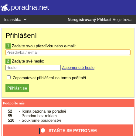
poradna.net
Neregistrovaný
Přihlásit
Registrovat
Přihlášení
1
Zadajte svou přezdívku nebo e-mail:
2
Zadajte své heslo:
Zapomenuté heslo
Zapamatovat přihlášení na tomto počítači
Podpořte nás
$2
- Ikona patrona na poradně
$5
- Poradna bez reklam
$10
- Soukromé poradenství
STAŇTE SE PATRONEM