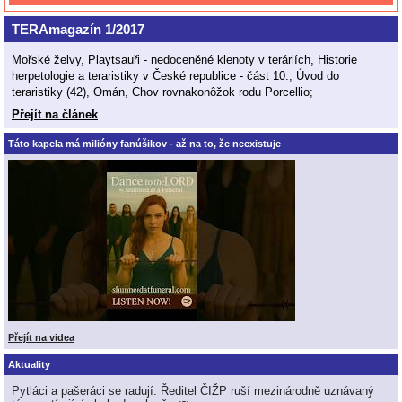
TERAmagazín 1/2017
Mořské želvy, Playtsauři - nedoceněné klenoty v teráriích, Historie
herpetologie a teraristiky v České republice - část 10., Úvod do
teraristiky (42), Omán, Chov rovnakonôžok rodu Porcellio;
Přejít na článek
Táto kapela má milióny fanúšikov - až na to, že neexistuje
Přejít na videa
Aktuality
Pytláci a pašeráci se radují. Ředitel ČIŽP ruší mezinárodně uznávaný