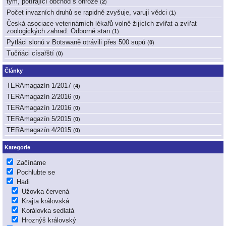
tým, potírající obchod s ohrože
(
2
)
Počet invazních druhů se rapidně zvyšuje, varují vědci
(
1
)
Česká asociace veterinárních lékařů volně žijících zvířat a zvířat
zoologických zahrad: Odborné stan
(
1
)
Pytláci slonů v Botswaně otrávili přes 500 supů
(
0
)
Tučňáci císařští
(
0
)
Články
TERAmagazín 1/2017
(
4
)
TERAmagazín 2/2016
(
0
)
TERAmagazín 1/2016
(
0
)
TERAmagazín 5/2015
(
0
)
TERAmagazín 4/2015
(
0
)
Kategorie
Začínáme
Pochlubte se
Hadi
Užovka červená
Krajta královská
Korálovka sedlatá
Hroznýš královský