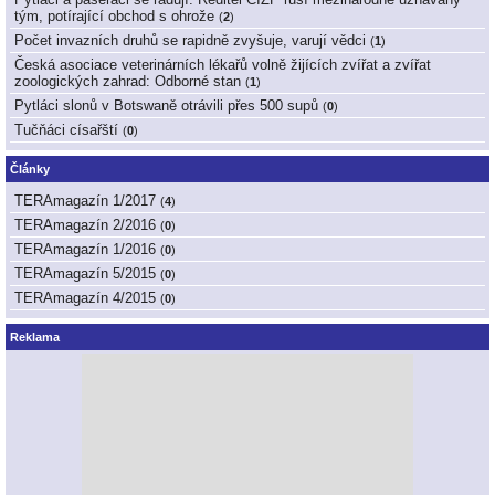
tým, potírající obchod s ohrože
(
2
)
Počet invazních druhů se rapidně zvyšuje, varují vědci
(
1
)
Česká asociace veterinárních lékařů volně žijících zvířat a zvířat
zoologických zahrad: Odborné stan
(
1
)
Pytláci slonů v Botswaně otrávili přes 500 supů
(
0
)
Tučňáci císařští
(
0
)
Články
TERAmagazín 1/2017
(
4
)
TERAmagazín 2/2016
(
0
)
TERAmagazín 1/2016
(
0
)
TERAmagazín 5/2015
(
0
)
TERAmagazín 4/2015
(
0
)
Reklama