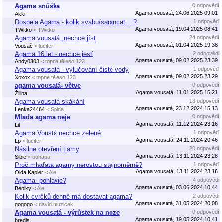
Agama snůška
0 odpovědí
Agama vousatá, 24.06.2025 09:01
Akki
Dospela Agama - kolik svabu/sarancat... ?
1 odpověď
Agama vousatá, 19.04.2025 08:41
TWitko
< TWitko
Agama vousatá, nechce jíst
24 odpovědí
Agama vousatá, 01.04.2025 19:38
Vousač
< lucifer
Agama 16 let - nechce jesť
2 odpovědi
Agama vousatá, 09.02.2025 23:39
Andy0303
< topné těleso 123
Agama vousatá - vylučování čisté vody
1 odpověď
Agama vousatá, 09.02.2025 23:29
Xoxox
< topné těleso 123
agama vousatá- větve
0 odpovědí
Agama vousatá, 11.01.2025 15:21
Žilina
Agama vousatá-skákání
18 odpovědí
Agama vousatá, 23.12.2024 15:13
Lenka24464
< Spida
Mlada agama neje
0 odpovědí
Agama vousatá, 11.12.2024 23:16
Lil
Agama Voustá nechce zelené
1 odpověď
Agama vousatá, 24.11.2024 20:46
Lp
< lucifer
Násilne otevření tlamy
20 odpovědí
Agama vousatá, 13.11.2024 23:28
Sibie
< bohapa
Proč mlaďata agamy nerostou stejnoměrně?
1 odpověď
Agama vousatá, 13.11.2024 23:16
Olda Kapler
< Ale
Agama -pohlavie?
4 odpovědi
Agama vousatá, 03.06.2024 10:44
Beniky
< Ale
Kolik cvrčků denně má dostávat agama?
2 odpovědi
Agama vousatá, 31.05.2024 20:08
gogogo
< david.muzicek
Agama vousatá - výrůstek na noze
0 odpovědí
Agama vousatá, 19.05.2024 10:41
bredis