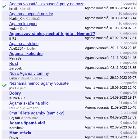
Agama vousatá - okousané prsty na noze
4 odpovědi
Agama vousatá, 08.05.2024 23:00
bredis
< bredis
Agama a ucpané nozdry
10 odpovědí
Agama vousatá, 10.03.2024 13:14
Klaris_K
< Karolína2
Agama koupani
10 odpovědí
Agama vousatá, 01.03.2024 07:27
Ivule
< Duffi
Agama zavírá oko, nechuť k jídlu - Nemoc??
0 odpovědí
Agama vousatá, 07.02.2024 17:51
jiri71
Agama a stolice
1 odpověď
Agama vousatá, 30.11.2023 22:15
Adel1234
< lucifer
Agama - kokcidie
0 odpovědí
Agama vousatá, 24.11.2023 14:45
PetraSe
Rust
0 odpovědí
Agama vousatá, 03.11.2023 13:35
Zerycek
Nová Agama vitamíny
1 odpověď
Agama vousatá, 29.10.2023 09:07
Birbu
< david.muzicek
Neznámá nemoc agamy vousaté
2 odpovědi
Agama vousatá, 18.09.2023 12:40
jiri71
< jiri71
Dobry
0 odpovědí
Agama vousatá, 14.09.2023 19:17
Kubik4567
Agama skáče na sklo
11 odpovědí
Agama vousatá, 11.09.2023 10:48
RUSVIK
< SkreXan
úmrtí 4 leté agamky (samičky)
1 odpověď
Agama vousatá, 04.09.2023 17:59
Faj-fan
< Karolína2
Agama špatně vidí
0 odpovědí
Agama vousatá, 02.09.2023 09:15
Karolína2
Mám otázku
0 odpovědí
Agama vousatá, 29.08.2023 19:57
Davis