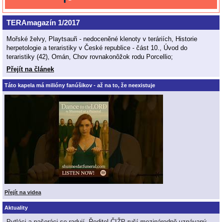
TERAmagazín 1/2017
Mořské želvy, Playtsauři - nedoceněné klenoty v teráriích, Historie
herpetologie a teraristiky v České republice - část 10., Úvod do
teraristiky (42), Omán, Chov rovnakonôžok rodu Porcellio;
Přejít na článek
Táto kapela má milióny fanúšikov - až na to, že neexistuje
Přejít na videa
Aktuality
Pytláci a pašeráci se radují. Ředitel ČIŽP ruší mezinárodně uznávaný