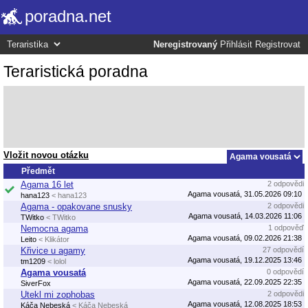
poradna.net
Neregistrovaný
Přihlásit
Registrovat
Teraristická poradna
Vložit novou otázku
Předmět
Agama 16 let
2 odpovědi
Agama vousatá, 31.05.2026 09:10
hana123
< hana123
Agama - opakovane snusky
2 odpovědi
Agama vousatá, 14.03.2026 11:06
TWitko
< TWitko
Nemocna agama
1 odpověď
Agama vousatá, 09.02.2026 21:38
Leito
< Klikátor
Křivice u agamy
27 odpovědí
Agama vousatá, 19.12.2025 13:46
tm1209
< lolol
Agama vousatá
0 odpovědí
Agama vousatá, 22.09.2025 22:35
SiverFox
Utekl mi zophobas
2 odpovědi
Agama vousatá, 12.08.2025 18:53
Káča Nebeská
< Káča Nebeská