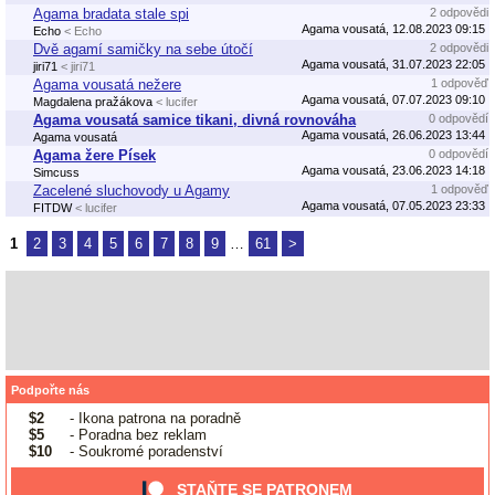
Agama bradata stale spi
2 odpovědi
Agama vousatá, 12.08.2023 09:15
Echo
< Echo
Dvě agamí samičky na sebe útočí
2 odpovědi
Agama vousatá, 31.07.2023 22:05
jiri71
< jiri71
Agama vousatá nežere
1 odpověď
Agama vousatá, 07.07.2023 09:10
Magdalena pražákova
< lucifer
Agama vousatá samice tikani, divná rovnováha
0 odpovědí
Agama vousatá, 26.06.2023 13:44
Agama vousatá
Agama žere Písek
0 odpovědí
Agama vousatá, 23.06.2023 14:18
Simcuss
Zacelené sluchovody u Agamy
1 odpověď
Agama vousatá, 07.05.2023 23:33
FITDW
< lucifer
1
2
3
4
5
6
7
8
9
…
61
>
Podpořte nás
$2
- Ikona patrona na poradně
$5
- Poradna bez reklam
$10
- Soukromé poradenství
STAŇTE SE PATRONEM