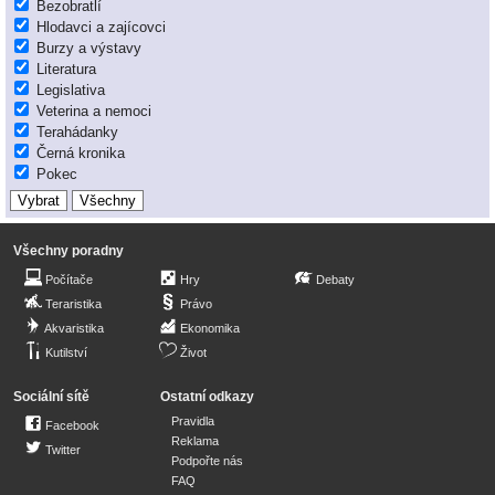
Bezobratlí
Hlodavci a zajícovci
Burzy a výstavy
Literatura
Legislativa
Veterina a nemoci
Terahádanky
Černá kronika
Pokec
Všechny poradny
Počítače
Hry
Debaty
Teraristika
Právo
Akvaristika
Ekonomika
Kutilství
Život
Sociální sítě
Ostatní odkazy
Pravidla
Facebook
Reklama
Twitter
Podpořte nás
FAQ