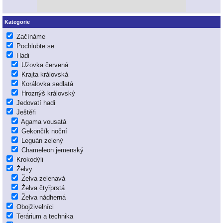
Kategorie
Začínáme
Pochlubte se
Hadi
Užovka červená
Krajta královská
Korálovka sedlatá
Hroznýš královský
Jedovatí hadi
Ještěři
Agama vousatá
Gekončík noční
Leguán zelený
Chameleon jemenský
Krokodýli
Želvy
Želva zelenavá
Želva čtyřprstá
Želva nádherná
Obojživelníci
Terárium a technika