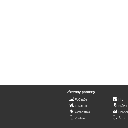
Všechny poradny
Počítače
Hry
Teraristika
Právo
Akvaristika
Ekono
Kutilství
Život