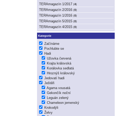
TERAmagazín 1/2017
(
4
)
TERAmagazín 2/2016
(
0
)
TERAmagazín 1/2016
(
0
)
TERAmagazín 5/2015
(
0
)
TERAmagazín 4/2015
(
0
)
Kategorie
Začínáme
Pochlubte se
Hadi
Užovka červená
Krajta královská
Korálovka sedlatá
Hroznýš královský
Jedovatí hadi
Ještěři
Agama vousatá
Gekončík noční
Leguán zelený
Chameleon jemenský
Krokodýli
Želvy