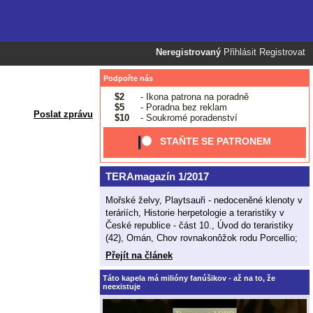
Neregistrovaný
Přihlásit
Registrovat
Podpořte nás
$2
- Ikona patrona na poradně
$5
- Poradna bez reklam
Poslat zprávu
$10
- Soukromé poradenství
STAŇTE SE PATRONEM
TERAmagazín 1/2017
Mořské želvy, Playtsauři - nedoceněné klenoty v
teráriích, Historie herpetologie a teraristiky v
České republice - část 10., Úvod do teraristiky
(42), Omán, Chov rovnakonôžok rodu Porcellio;
Přejít na článek
Táto kapela má milióny fanúšikov - až na to, že
neexistuje