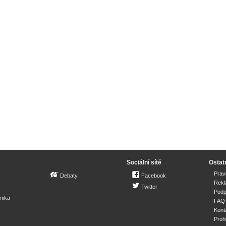
Sociální sítě
Ostat
Prav
Debaty
Facebook
Rek
Twitter
Podp
mika
FAQ
Kont
Proh