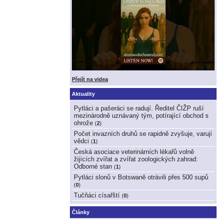
Přejít na videa
Aktuality
Pytláci a pašeráci se radují. Ředitel ČIŽP ruší
mezinárodně uznávaný tým, potírající obchod s
ohrože
(
2
)
Počet invazních druhů se rapidně zvyšuje, varují
vědci
(
1
)
Česká asociace veterinárních lékařů volně
žijících zvířat a zvířat zoologických zahrad:
Odborné stan
(
1
)
Pytláci slonů v Botswaně otrávili přes 500 supů
(
0
)
Tučňáci císařští
(
0
)
Články