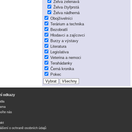
Želva zelenavá
Želva čtyřprstá
Želva nádherná
Obojživelníci
Terárium a technika
Bezobratlí
Hlodavci a zajícovci
Burzy a výstavy
Literatura
Legislativa
Veterina a nemoci
Terahádanky
Černá kronika
Pokec
ní odkazy
idla
lama
ořte nás
akt
lášení o ochraně osobních údajů