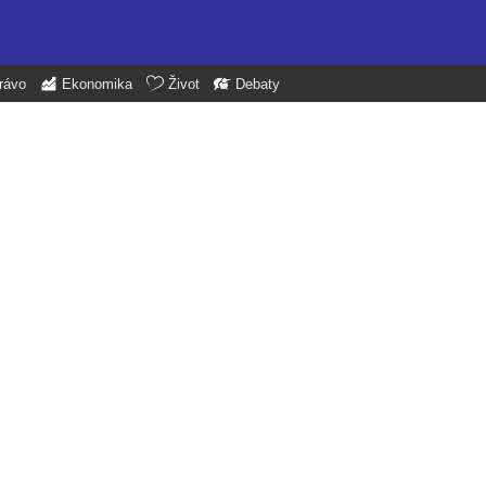
rávo
Ekonomika
Život
Debaty