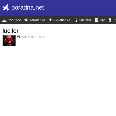
poradna.net
Počítače
Teraristika
Akvaristika
Kutilství
Hry
P
lucifer
03.05.2008 19:38:16