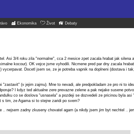
rávo
Ekonomika
Život
Debaty
l. Asi 3/4 roku zila "normalne", cca 2 mesice zpet zacala hrabat jak silena a
imalne kocour). OK vejce jsme vyhodili. Nicmene pred par dny zacala hrabat
i) vycerpavat. Docetl jsem se, ze je potreba vapnik na doplneni (dostava i tak
 "zastavit" (v jejim zajmu). Mne to nevadi, ale predpokladam ze pro ni to ide
dporuje? I kdyz ted aktualne zere prevazne zelene a pak nejake susene potvo
dulku co se doslova "usnasela" a pozdeji se dozvedeli ze pricinou byla asi 
 s tim, ze Agama si to stejne zaridi po svem?
 .. nejsem zadny zkuseny chovatel agam (a nikdy jsem jim byt nechtel .. jen 