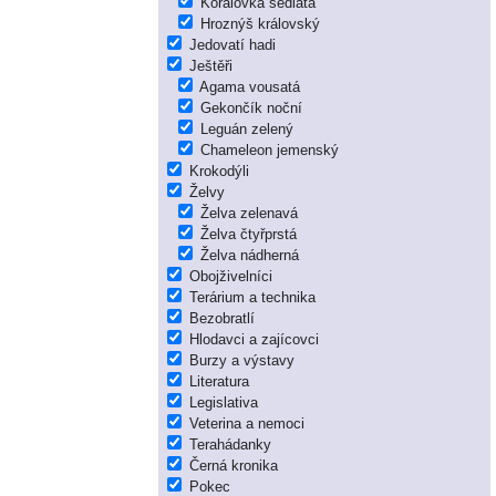
Korálovka sedlatá
Hroznýš královský
Jedovatí hadi
Ještěři
Agama vousatá
Gekončík noční
Leguán zelený
Chameleon jemenský
Krokodýli
Želvy
Želva zelenavá
Želva čtyřprstá
Želva nádherná
Obojživelníci
Terárium a technika
Bezobratlí
Hlodavci a zajícovci
Burzy a výstavy
Literatura
Legislativa
Veterina a nemoci
Terahádanky
Černá kronika
Pokec