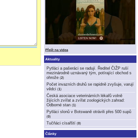
Přejít na videa
Aktuality
Pytláci a pašeráci se radují. Ředitel ČIŽP ruší
mezinárodně uznávaný tým, potírající obchod s
ohrože
(
2
)
Počet invazních druhů se rapidně zvyšuje, varují
vědci
(
1
)
Česká asociace veterinárních lékařů volně
žijících zvířat a zvířat zoologických zahrad:
Odborné stan
(
1
)
Pytláci slonů v Botswaně otrávili přes 500 supů
(
0
)
Tučňáci císařští
(
0
)
Články