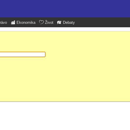
rávo
Ekonomika
Život
Debaty