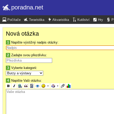
poradna.net
Počítače
Teraristika
Akvaristika
Kutilství
Hry
P
Nová otázka
1
Napište výstižný nadpis otázky:
2
Zadajte svou přezdívku:
3
Vyberte kategorii:
4
Napište Vaši otázku: