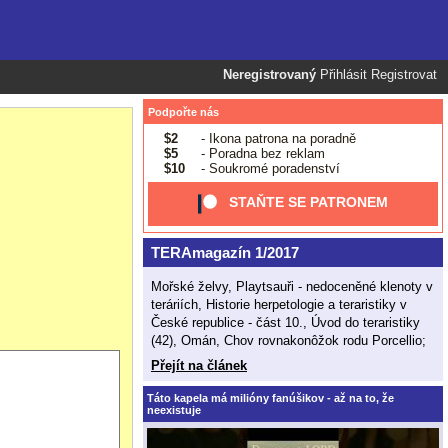
Neregistrovaný
Přihlásit
Registrovat
Podpořte nás
$2
- Ikona patrona na poradně
$5
- Poradna bez reklam
$10
- Soukromé poradenství
STAŇTE SE PATRONEM
TERAmagazín 1/2017
Mořské želvy, Playtsauři - nedoceněné klenoty v
teráriích, Historie herpetologie a teraristiky v
České republice - část 10., Úvod do teraristiky
(42), Omán, Chov rovnakonôžok rodu Porcellio;
Přejít na článek
Táto kapela má milióny fanúšikov - až na to, že
neexistuje