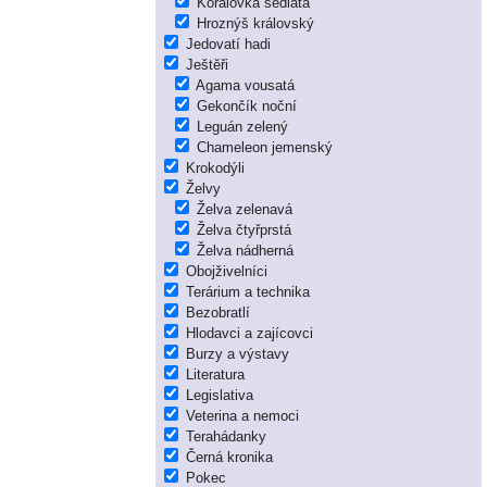
Korálovka sedlatá
Hroznýš královský
Jedovatí hadi
Ještěři
Agama vousatá
Gekončík noční
Leguán zelený
Chameleon jemenský
Krokodýli
Želvy
Želva zelenavá
Želva čtyřprstá
Želva nádherná
Obojživelníci
Terárium a technika
Bezobratlí
Hlodavci a zajícovci
Burzy a výstavy
Literatura
Legislativa
Veterina a nemoci
Terahádanky
Černá kronika
Pokec