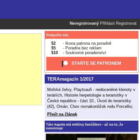
Neregistrovaný
Přihlásit
Registrovat
Podpořte nás
$2
- Ikona patrona na poradně
$5
- Poradna bez reklam
$10
- Soukromé poradenství
STAŇTE SE PATRONEM
TERAmagazín 1/2017
Mořské želvy, Playtsauři - nedoceněné klenoty v
teráriích, Historie herpetologie a teraristiky v
České republice - část 10., Úvod do teraristiky
(42), Omán, Chov rovnakonôžok rodu Porcellio;
Přejít na článek
Táto kapela má milióny fanúšikov - až na to, že
neexistuje