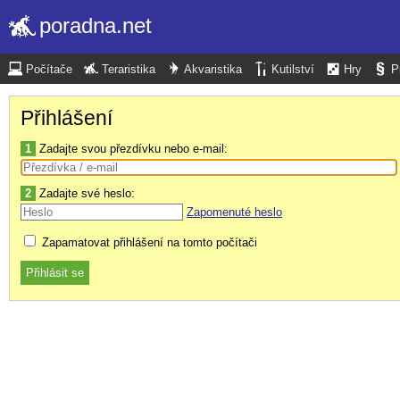
poradna.net
Počítače
Teraristika
Akvaristika
Kutilství
Hry
P
Přihlášení
1
Zadajte svou přezdívku nebo e-mail:
2
Zadajte své heslo:
Zapomenuté heslo
Zapamatovat přihlášení na tomto počítači