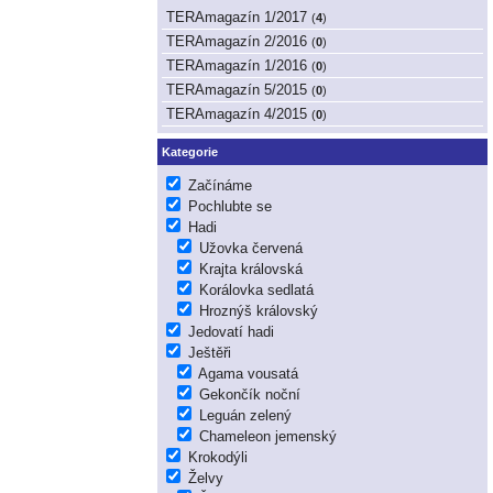
TERAmagazín 1/2017
(
4
)
TERAmagazín 2/2016
(
0
)
TERAmagazín 1/2016
(
0
)
TERAmagazín 5/2015
(
0
)
TERAmagazín 4/2015
(
0
)
Kategorie
Začínáme
Pochlubte se
Hadi
Užovka červená
Krajta královská
Korálovka sedlatá
Hroznýš královský
Jedovatí hadi
Ještěři
Agama vousatá
Gekončík noční
Leguán zelený
Chameleon jemenský
Krokodýli
Želvy