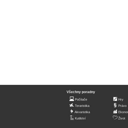
Všechny poradny
Počítače
Hry
Teraristika
Právo
Akvaristika
Ekono
Kutilství
Život