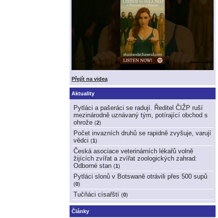
Přejít na videa
Aktuality
Pytláci a pašeráci se radují. Ředitel ČIŽP ruší
mezinárodně uznávaný tým, potírající obchod s
ohrože
(
2
)
Počet invazních druhů se rapidně zvyšuje, varují
vědci
(
1
)
Česká asociace veterinárních lékařů volně
žijících zvířat a zvířat zoologických zahrad:
Odborné stan
(
1
)
Pytláci slonů v Botswaně otrávili přes 500 supů
(
0
)
Tučňáci císařští
(
0
)
Články