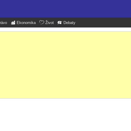
rávo
Ekonomika
Život
Debaty