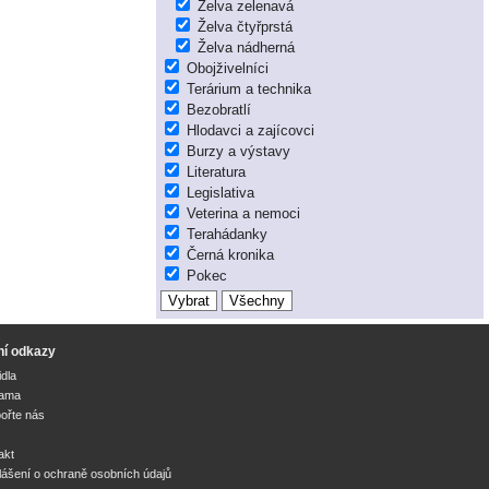
Želva zelenavá
Želva čtyřprstá
Želva nádherná
Obojživelníci
Terárium a technika
Bezobratlí
Hlodavci a zajícovci
Burzy a výstavy
Literatura
Legislativa
Veterina a nemoci
Terahádanky
Černá kronika
Pokec
ní odkazy
idla
lama
ořte nás
akt
lášení o ochraně osobních údajů