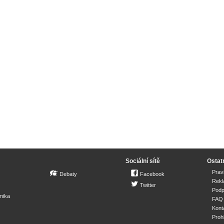
Sociální sítě
Ostat
Prav
Debaty
Facebook
Rek
Twitter
Podp
mika
FAQ
Kont
Proh