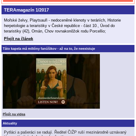
TERAmagazín 1/2017
Mořské želvy, Playtsauři - nedoceněné klenoty v teráriích, Historie
herpetologie a teraristiky v České republice - část 10., Úvod do
teraristiky (42), Omán, Chov rovnakonôžok rodu Porcellio;
Přejít na článek
Táto kapela má milióny fanúšikov - až na to, že neexistuje
Přejít na videa
Aktuality
Pytláci a pašeráci se radují. Ředitel ČIŽP ruší mezinárodně uznávaný