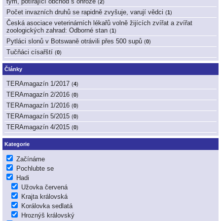
tým, potírající obchod s ohrože
(
2
)
Počet invazních druhů se rapidně zvyšuje, varují vědci
(
1
)
Česká asociace veterinárních lékařů volně žijících zvířat a zvířat
zoologických zahrad: Odborné stan
(
1
)
Pytláci slonů v Botswaně otrávili přes 500 supů
(
0
)
Tučňáci císařští
(
0
)
Články
TERAmagazín 1/2017
(
4
)
TERAmagazín 2/2016
(
0
)
TERAmagazín 1/2016
(
0
)
TERAmagazín 5/2015
(
0
)
TERAmagazín 4/2015
(
0
)
Kategorie
Začínáme
Pochlubte se
Hadi
Užovka červená
Krajta královská
Korálovka sedlatá
Hroznýš královský