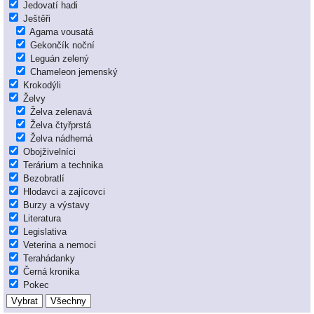
Jedovatí hadi
Ještěři
Agama vousatá
Gekončík noční
Leguán zelený
Chameleon jemenský
Krokodýli
Želvy
Želva zelenavá
Želva čtyřprstá
Želva nádherná
Obojživelníci
Terárium a technika
Bezobratlí
Hlodavci a zajícovci
Burzy a výstavy
Literatura
Legislativa
Veterina a nemoci
Terahádanky
Černá kronika
Pokec