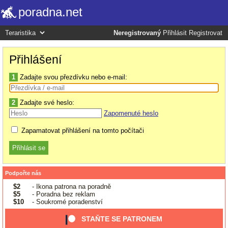
poradna.net
Neregistrovaný
Přihlásit
Registrovat
Přihlášení
1
Zadajte svou přezdívku nebo e-mail:
2
Zadajte své heslo:
Zapomenuté heslo
Zapamatovat přihlášení na tomto počítači
Podpořte nás
$2
- Ikona patrona na poradně
$5
- Poradna bez reklam
$10
- Soukromé poradenství
STAŇTE SE PATRONEM