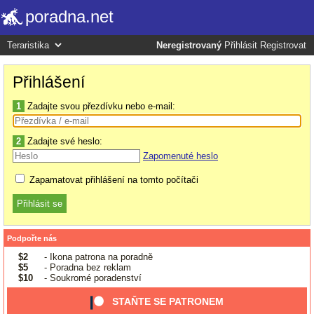
poradna.net
Neregistrovaný
Přihlásit
Registrovat
Přihlášení
1
Zadajte svou přezdívku nebo e-mail:
2
Zadajte své heslo:
Zapomenuté heslo
Zapamatovat přihlášení na tomto počítači
Podpořte nás
$2
- Ikona patrona na poradně
$5
- Poradna bez reklam
$10
- Soukromé poradenství
STAŇTE SE PATRONEM