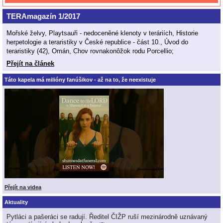
TERAmagazín 1/2017
Mořské želvy, Playtsauři - nedoceněné klenoty v teráriích, Historie
herpetologie a teraristiky v České republice - část 10., Úvod do
teraristiky (42), Omán, Chov rovnakonôžok rodu Porcellio;
Přejít na článek
Táto kapela má milióny fanúšikov - až na to, že neexistuje
Přejít na videa
Aktuality
Pytláci a pašeráci se radují. Ředitel ČIŽP ruší mezinárodně uznávaný