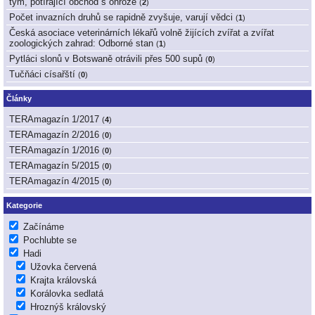
tým, potírající obchod s ohrože
(
2
)
Počet invazních druhů se rapidně zvyšuje, varují vědci
(
1
)
Česká asociace veterinárních lékařů volně žijících zvířat a zvířat
zoologických zahrad: Odborné stan
(
1
)
Pytláci slonů v Botswaně otrávili přes 500 supů
(
0
)
Tučňáci císařští
(
0
)
Články
TERAmagazín 1/2017
(
4
)
TERAmagazín 2/2016
(
0
)
TERAmagazín 1/2016
(
0
)
TERAmagazín 5/2015
(
0
)
TERAmagazín 4/2015
(
0
)
Kategorie
Začínáme
Pochlubte se
Hadi
Užovka červená
Krajta královská
Korálovka sedlatá
Hroznýš královský