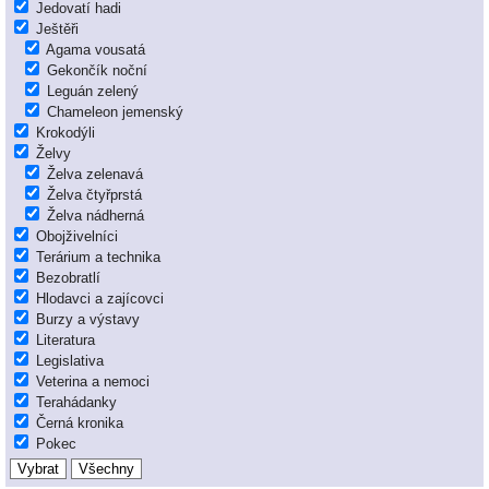
Jedovatí hadi
Ještěři
Agama vousatá
Gekončík noční
Leguán zelený
Chameleon jemenský
Krokodýli
Želvy
Želva zelenavá
Želva čtyřprstá
Želva nádherná
Obojživelníci
Terárium a technika
Bezobratlí
Hlodavci a zajícovci
Burzy a výstavy
Literatura
Legislativa
Veterina a nemoci
Terahádanky
Černá kronika
Pokec