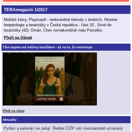
TERAmagazín 1/2017
Mořské želvy, Playtsauři - nedoceněné klenoty v teráriích, Historie
herpetologie a teraristiky v České republice - část 10., Úvod do
teraristiky (42), Omán, Chov rovnakonôžok rodu Porcellio;
Přejít na článek
Táto kapela má milióny fanúšikov - až na to, že neexistuje
Přejít na videa
Aktuality
Pytláci a pašeráci se radují. Ředitel ČIŽP ruší mezinárodně uznávaný