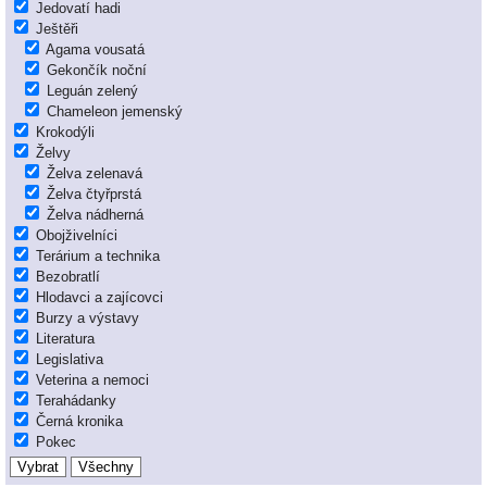
Jedovatí hadi
Ještěři
Agama vousatá
Gekončík noční
Leguán zelený
Chameleon jemenský
Krokodýli
Želvy
Želva zelenavá
Želva čtyřprstá
Želva nádherná
Obojživelníci
Terárium a technika
Bezobratlí
Hlodavci a zajícovci
Burzy a výstavy
Literatura
Legislativa
Veterina a nemoci
Terahádanky
Černá kronika
Pokec