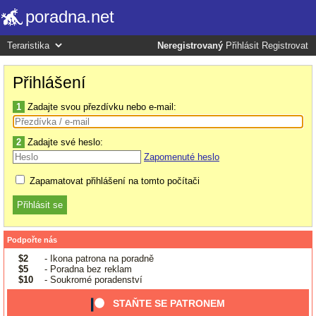
poradna.net
Neregistrovaný
Přihlásit
Registrovat
Přihlášení
1
Zadajte svou přezdívku nebo e-mail:
2
Zadajte své heslo:
Zapomenuté heslo
Zapamatovat přihlášení na tomto počítači
Podpořte nás
$2
- Ikona patrona na poradně
$5
- Poradna bez reklam
$10
- Soukromé poradenství
STAŇTE SE PATRONEM