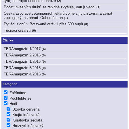
tým, potírající obchod s ohrože
(
2
)
Počet invazních druhů se rapidně zvyšuje, varují vědci
(
1
)
Česká asociace veterinárních lékařů volně žijících zvířat a zvířat
zoologických zahrad: Odborné stan
(
1
)
Pytláci slonů v Botswaně otrávili přes 500 supů
(
0
)
Tučňáci císařští
(
0
)
Články
TERAmagazín 1/2017
(
4
)
TERAmagazín 2/2016
(
0
)
TERAmagazín 1/2016
(
0
)
TERAmagazín 5/2015
(
0
)
TERAmagazín 4/2015
(
0
)
Kategorie
Začínáme
Pochlubte se
Hadi
Užovka červená
Krajta královská
Korálovka sedlatá
Hroznýš královský