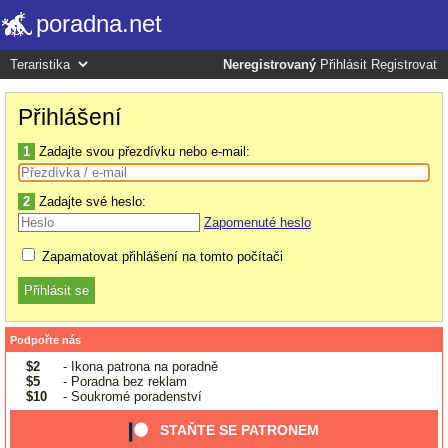
poradna.net
Neregistrovaný
Přihlásit
Registrovat
Přihlášení
1
Zadajte svou přezdívku nebo e-mail:
2
Zadajte své heslo:
Zapomenuté heslo
Zapamatovat přihlášení na tomto počítači
Podpořte nás
$2
- Ikona patrona na poradně
$5
- Poradna bez reklam
$10
- Soukromé poradenství
STAŇTE SE PATRONEM