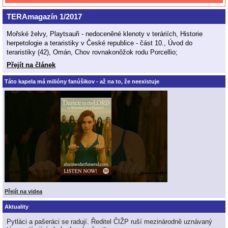
TERAmagazín 1/2017
Mořské želvy, Playtsauři - nedoceněné klenoty v teráriích, Historie
herpetologie a teraristiky v České republice - část 10., Úvod do
teraristiky (42), Omán, Chov rovnakonôžok rodu Porcellio;
Přejít na článek
Táto kapela má milióny fanúšikov - až na to, že neexistuje
Přejít na videa
Aktuality
Pytláci a pašeráci se radují. Ředitel ČIŽP ruší mezinárodně uznávaný