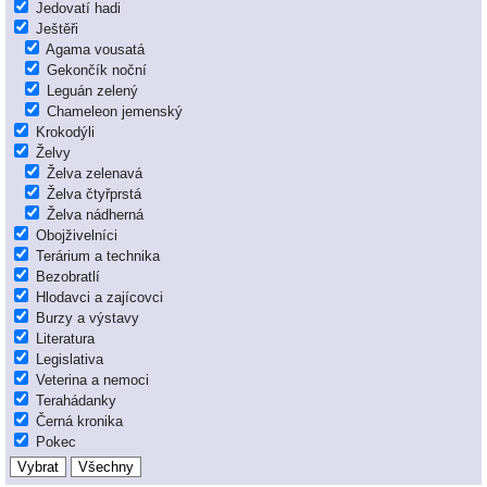
Jedovatí hadi
Ještěři
Agama vousatá
Gekončík noční
Leguán zelený
Chameleon jemenský
Krokodýli
Želvy
Želva zelenavá
Želva čtyřprstá
Želva nádherná
Obojživelníci
Terárium a technika
Bezobratlí
Hlodavci a zajícovci
Burzy a výstavy
Literatura
Legislativa
Veterina a nemoci
Terahádanky
Černá kronika
Pokec