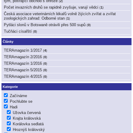
tým, potírající obchod s ohrože
(
2
)
Počet invazních druhů se rapidně zvyšuje, varují vědci
(
1
)
Česká asociace veterinárních lékařů volně žijících zvířat a zvířat
zoologických zahrad: Odborné stan
(
1
)
Pytláci slonů v Botswaně otrávili přes 500 supů
(
0
)
Tučňáci císařští
(
0
)
Články
TERAmagazín 1/2017
(
4
)
TERAmagazín 2/2016
(
0
)
TERAmagazín 1/2016
(
0
)
TERAmagazín 5/2015
(
0
)
TERAmagazín 4/2015
(
0
)
Kategorie
Začínáme
Pochlubte se
Hadi
Užovka červená
Krajta královská
Korálovka sedlatá
Hroznýš královský