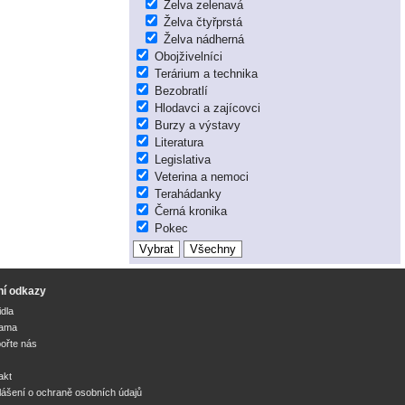
Želva zelenavá
Želva čtyřprstá
Želva nádherná
Obojživelníci
Terárium a technika
Bezobratlí
Hlodavci a zajícovci
Burzy a výstavy
Literatura
Legislativa
Veterina a nemoci
Terahádanky
Černá kronika
Pokec
ní odkazy
idla
lama
ořte nás
akt
lášení o ochraně osobních údajů