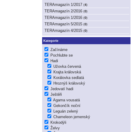
TERAmagazín 1/2017
(
4
)
TERAmagazín 2/2016
(
0
)
TERAmagazín 1/2016
(
0
)
TERAmagazín 5/2015
(
0
)
TERAmagazín 4/2015
(
0
)
Kategorie
Začínáme
Pochlubte se
Hadi
Užovka červená
Krajta královská
Korálovka sedlatá
Hroznýš královský
Jedovatí hadi
Ještěři
Agama vousatá
Gekončík noční
Leguán zelený
Chameleon jemenský
Krokodýli
Želvy