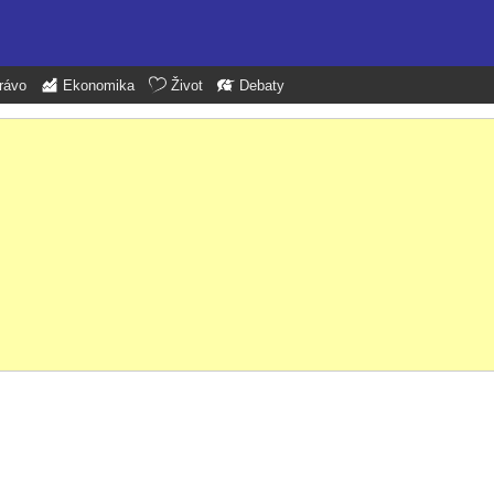
rávo
Ekonomika
Život
Debaty