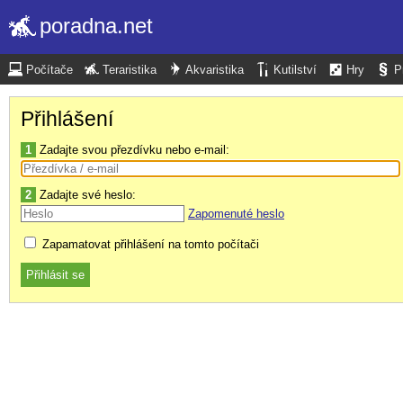
poradna.net
Počítače
Teraristika
Akvaristika
Kutilství
Hry
P
Přihlášení
1
Zadajte svou přezdívku nebo e-mail:
2
Zadajte své heslo:
Zapomenuté heslo
Zapamatovat přihlášení na tomto počítači