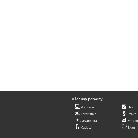
Všechny poradny
Počítače
Hry
Teraristika
Právo
Akvaristika
Ekono
Kutilství
Život