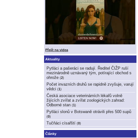
Přejít na videa
Aktuality
Pytláci a pašeráci se radují. Ředitel ČIŽP ruší
mezinárodně uznávaný tým, potírající obchod s
ohrože
(
2
)
Počet invazních druhů se rapidně zvyšuje, varují
vědci
(
1
)
Česká asociace veterinárních lékařů volně
žijících zvířat a zvířat zoologických zahrad:
Odborné stan
(
1
)
Pytláci slonů v Botswaně otrávili přes 500 supů
(
0
)
Tučňáci císařští
(
0
)
Články