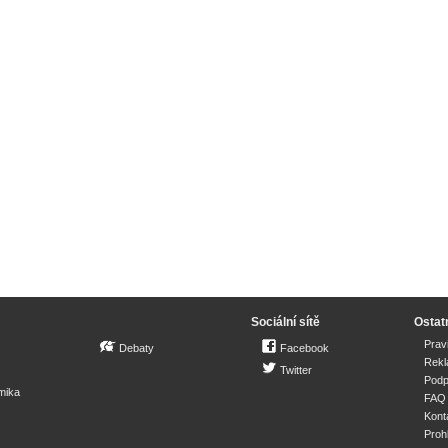
Sociální sítě
Ostat
Prav
Debaty
Facebook
Rek
Twitter
Podp
mika
FAQ
Kont
Proh