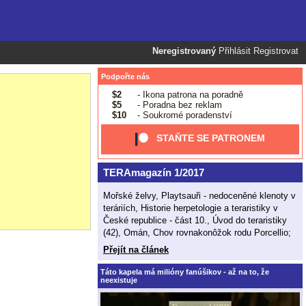
Neregistrovaný
Přihlásit
Registrovat
Podpořte nás
$2
- Ikona patrona na poradně
$5
- Poradna bez reklam
$10
- Soukromé poradenství
STAŇTE SE PATRONEM
TERAmagazín 1/2017
Mořské želvy, Playtsauři - nedoceněné klenoty v
teráriích, Historie herpetologie a teraristiky v
České republice - část 10., Úvod do teraristiky
(42), Omán, Chov rovnakonôžok rodu Porcellio;
Přejít na článek
Táto kapela má milióny fanúšikov - až na to, že
neexistuje