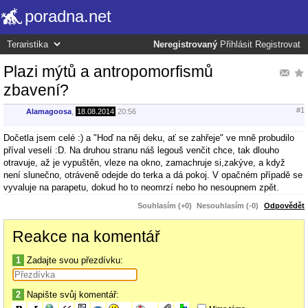
poradna.net
Neregistrovaný
Přihlásit
Registrovat
Plazi mýtů a antropomorfismů
zbavení?
#1
Alamagoosa
,
18.08.2014
20:56
Dočetla jsem celé :) a "Hoď na něj deku, ať se zahřeje" ve mně probudilo
příval veselí :D. Na druhou stranu náš legouš venčit chce, tak dlouho
otravuje, až je vypuštěn, vleze na okno, zamachruje si,zakýve, a když
není slunečno, otráveně odejde do terka a dá pokoj. V opačném případě se
vyvaluje na parapetu, dokud ho to neomrzí nebo ho nesoupnem zpět.
Souhlasím (+0)
Nesouhlasím (-0)
Odpovědět
Reakce na komentář
1
Zadajte svou přezdívku:
2
Napište svůj komentář: