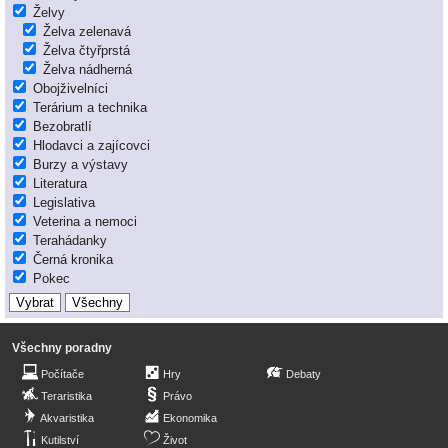
Želvy
Želva zelenavá
Želva čtyřprstá
Želva nádherná
Obojživelníci
Terárium a technika
Bezobratlí
Hlodavci a zajícovci
Burzy a výstavy
Literatura
Legislativa
Veterina a nemoci
Terahádanky
Černá kronika
Pokec
Všechny poradny
Počítače
Hry
Debaty
Teraristika
Právo
Akvaristika
Ekonomika
Kutilství
Život