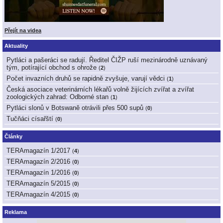
Přejít na videa
Aktuality
Pytláci a pašeráci se radují. Ředitel ČIŽP ruší mezinárodně uznávaný
tým, potírající obchod s ohrože
(
2
)
Počet invazních druhů se rapidně zvyšuje, varují vědci
(
1
)
Česká asociace veterinárních lékařů volně žijících zvířat a zvířat
zoologických zahrad: Odborné stan
(
1
)
Pytláci slonů v Botswaně otrávili přes 500 supů
(
0
)
Tučňáci císařští
(
0
)
Články
TERAmagazín 1/2017
(
4
)
TERAmagazín 2/2016
(
0
)
TERAmagazín 1/2016
(
0
)
TERAmagazín 5/2015
(
0
)
TERAmagazín 4/2015
(
0
)
Reklama