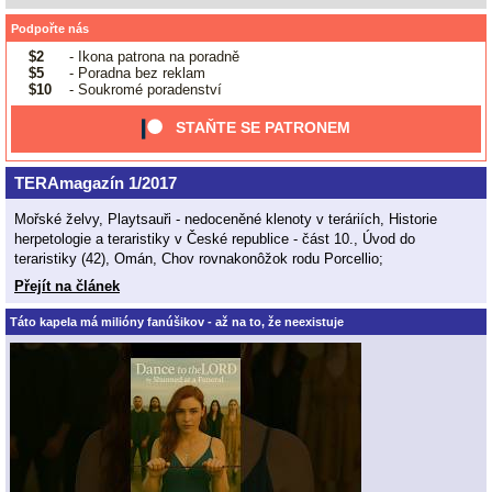
Podpořte nás
$2
- Ikona patrona na poradně
$5
- Poradna bez reklam
$10
- Soukromé poradenství
STAŇTE SE PATRONEM
TERAmagazín 1/2017
Mořské želvy, Playtsauři - nedoceněné klenoty v teráriích, Historie
herpetologie a teraristiky v České republice - část 10., Úvod do
teraristiky (42), Omán, Chov rovnakonôžok rodu Porcellio;
Přejít na článek
Táto kapela má milióny fanúšikov - až na to, že neexistuje