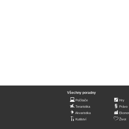
Všechny poradny
Počítače
Hry
Teraristika
Právo
Akvaristika
Ekono
Kutilství
Život