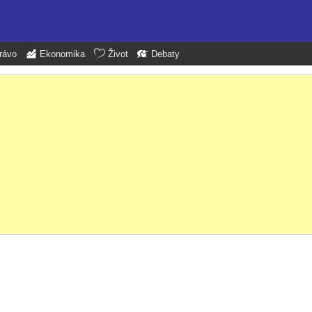
rávo
Ekonomika
Život
Debaty