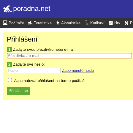
poradna.net
Počítače
Teraristika
Akvaristika
Kutilství
Hry
P
Přihlášení
1
Zadajte svou přezdívku nebo e-mail:
2
Zadajte své heslo:
Zapomenuté heslo
Zapamatovat přihlášení na tomto počítači