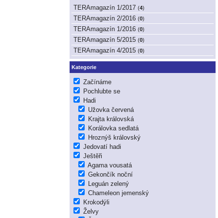
TERAmagazín 1/2017
(
4
)
TERAmagazín 2/2016
(
0
)
TERAmagazín 1/2016
(
0
)
TERAmagazín 5/2015
(
0
)
TERAmagazín 4/2015
(
0
)
Kategorie
Začínáme
Pochlubte se
Hadi
Užovka červená
Krajta královská
Korálovka sedlatá
Hroznýš královský
Jedovatí hadi
Ještěři
Agama vousatá
Gekončík noční
Leguán zelený
Chameleon jemenský
Krokodýli
Želvy