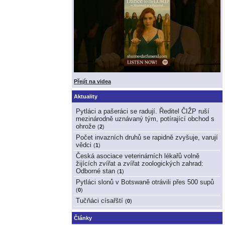
Přejít na videa
Aktuality
Pytláci a pašeráci se radují. Ředitel ČIŽP ruší
mezinárodně uznávaný tým, potírající obchod s
ohrože
(
2
)
Počet invazních druhů se rapidně zvyšuje, varují
vědci
(
1
)
Česká asociace veterinárních lékařů volně
žijících zvířat a zvířat zoologických zahrad:
Odborné stan
(
1
)
Pytláci slonů v Botswaně otrávili přes 500 supů
(
0
)
Tučňáci císařští
(
0
)
Články