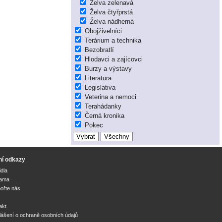
Želva zelenavá
Želva čtyřprstá
Želva nádherná
Obojživelníci
Terárium a technika
Bezobratlí
Hlodavci a zajícovci
Burzy a výstavy
Literatura
Legislativa
Veterina a nemoci
Terahádanky
Černá kronika
Pokec
ní odkazy
idla
lama
ořte nás
akt
lášení o ochraně osobních údajů