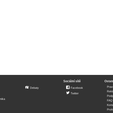
Sociální sítě
Ostat
Prav
Debaty
Facebook
Rek
Twitter
Podp
mika
FAQ
Kont
Proh