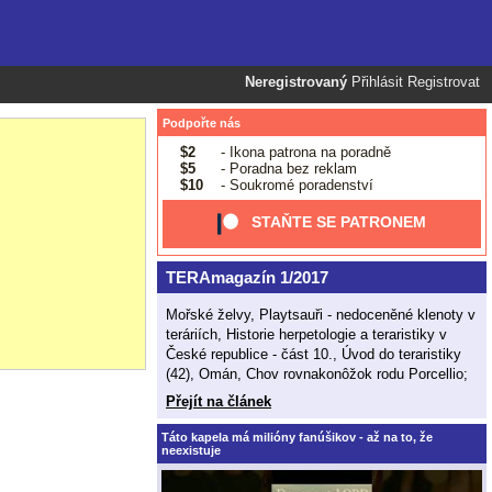
Neregistrovaný
Přihlásit
Registrovat
Podpořte nás
$2
- Ikona patrona na poradně
$5
- Poradna bez reklam
$10
- Soukromé poradenství
STAŇTE SE PATRONEM
TERAmagazín 1/2017
Mořské želvy, Playtsauři - nedoceněné klenoty v
teráriích, Historie herpetologie a teraristiky v
České republice - část 10., Úvod do teraristiky
(42), Omán, Chov rovnakonôžok rodu Porcellio;
Přejít na článek
Táto kapela má milióny fanúšikov - až na to, že
neexistuje