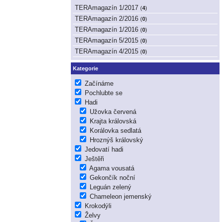
TERAmagazín 1/2017
(
4
)
TERAmagazín 2/2016
(
0
)
TERAmagazín 1/2016
(
0
)
TERAmagazín 5/2015
(
0
)
TERAmagazín 4/2015
(
0
)
Kategorie
Začínáme
Pochlubte se
Hadi
Užovka červená
Krajta královská
Korálovka sedlatá
Hroznýš královský
Jedovatí hadi
Ještěři
Agama vousatá
Gekončík noční
Leguán zelený
Chameleon jemenský
Krokodýli
Želvy