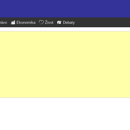
rávo
Ekonomika
Život
Debaty