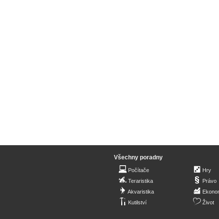
Všechny poradny
Počítače
Hry
Teraristika
Právo
Akvaristika
Ekono
Kutilství
Život