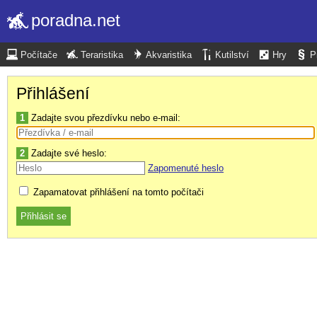
poradna.net
Počítače
Teraristika
Akvaristika
Kutilství
Hry
P
Přihlášení
1
Zadajte svou přezdívku nebo e-mail:
2
Zadajte své heslo:
Zapomenuté heslo
Zapamatovat přihlášení na tomto počítači