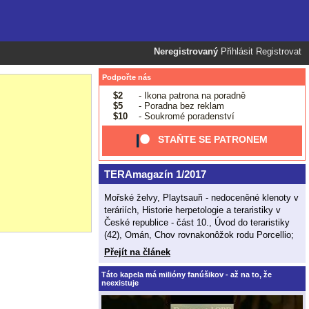
Neregistrovaný
Přihlásit
Registrovat
Podpořte nás
$2
- Ikona patrona na poradně
$5
- Poradna bez reklam
$10
- Soukromé poradenství
STAŇTE SE PATRONEM
TERAmagazín 1/2017
Mořské želvy, Playtsauři - nedoceněné klenoty v
teráriích, Historie herpetologie a teraristiky v
České republice - část 10., Úvod do teraristiky
(42), Omán, Chov rovnakonôžok rodu Porcellio;
Přejít na článek
Táto kapela má milióny fanúšikov - až na to, že
neexistuje