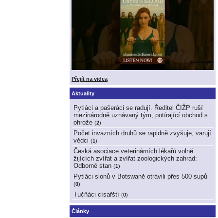
Přejít na videa
Aktuality
Pytláci a pašeráci se radují. Ředitel ČIŽP ruší
mezinárodně uznávaný tým, potírající obchod s
ohrože
(
2
)
Počet invazních druhů se rapidně zvyšuje, varují
vědci
(
1
)
Česká asociace veterinárních lékařů volně
žijících zvířat a zvířat zoologických zahrad:
Odborné stan
(
1
)
Pytláci slonů v Botswaně otrávili přes 500 supů
(
0
)
Tučňáci císařští
(
0
)
Články