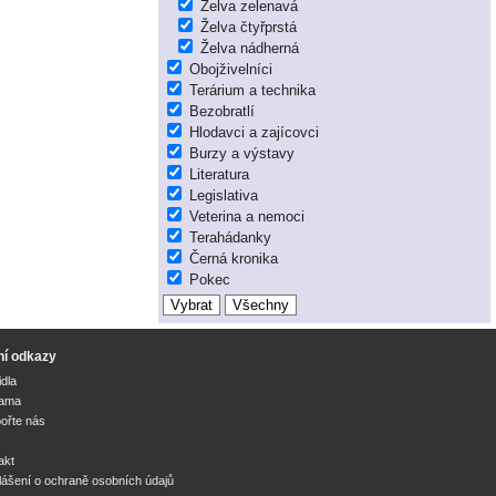
Želva zelenavá
Želva čtyřprstá
Želva nádherná
Obojživelníci
Terárium a technika
Bezobratlí
Hlodavci a zajícovci
Burzy a výstavy
Literatura
Legislativa
Veterina a nemoci
Terahádanky
Černá kronika
Pokec
ní odkazy
idla
lama
ořte nás
akt
lášení o ochraně osobních údajů