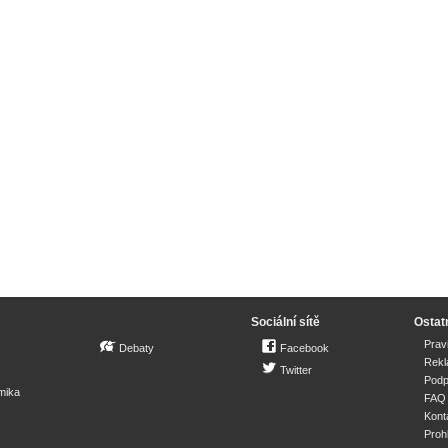
Sociální sítě
Ostat
Prav
Debaty
Facebook
Rek
Twitter
Podp
mika
FAQ
Kont
Proh