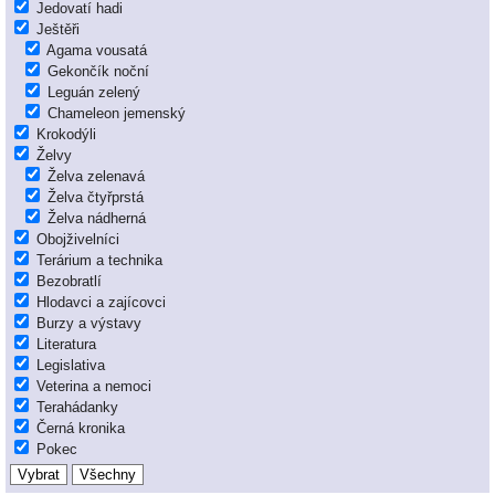
Jedovatí hadi
Ještěři
Agama vousatá
Gekončík noční
Leguán zelený
Chameleon jemenský
Krokodýli
Želvy
Želva zelenavá
Želva čtyřprstá
Želva nádherná
Obojživelníci
Terárium a technika
Bezobratlí
Hlodavci a zajícovci
Burzy a výstavy
Literatura
Legislativa
Veterina a nemoci
Terahádanky
Černá kronika
Pokec