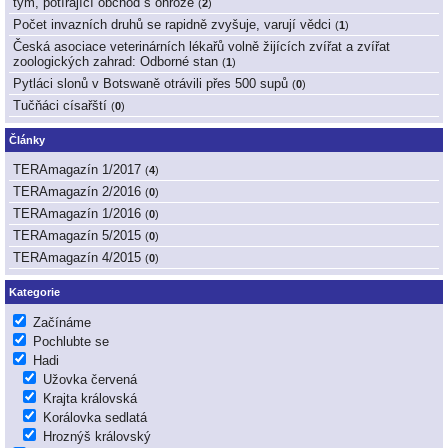
tým, potírající obchod s ohrože
(
2
)
Počet invazních druhů se rapidně zvyšuje, varují vědci
(
1
)
Česká asociace veterinárních lékařů volně žijících zvířat a zvířat
zoologických zahrad: Odborné stan
(
1
)
Pytláci slonů v Botswaně otrávili přes 500 supů
(
0
)
Tučňáci císařští
(
0
)
Články
TERAmagazín 1/2017
(
4
)
TERAmagazín 2/2016
(
0
)
TERAmagazín 1/2016
(
0
)
TERAmagazín 5/2015
(
0
)
TERAmagazín 4/2015
(
0
)
Kategorie
Začínáme
Pochlubte se
Hadi
Užovka červená
Krajta královská
Korálovka sedlatá
Hroznýš královský