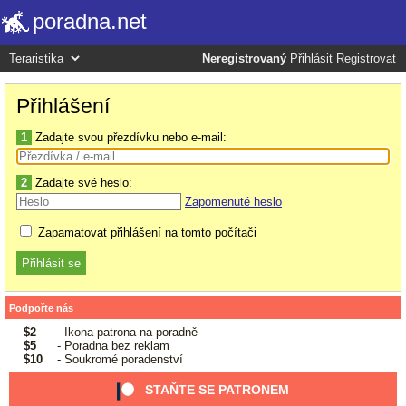
poradna.net
Neregistrovaný
Přihlásit
Registrovat
Přihlášení
1
Zadajte svou přezdívku nebo e-mail:
2
Zadajte své heslo:
Zapomenuté heslo
Zapamatovat přihlášení na tomto počítači
Podpořte nás
$2
- Ikona patrona na poradně
$5
- Poradna bez reklam
$10
- Soukromé poradenství
STAŇTE SE PATRONEM