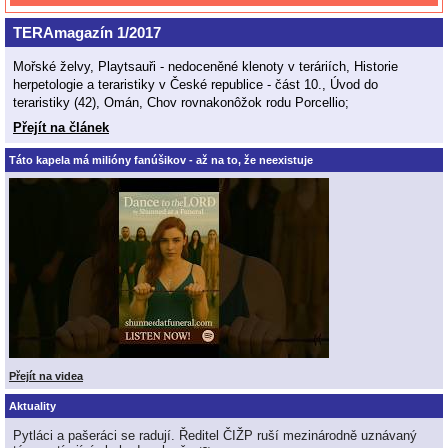
TERAmagazín 1/2017
Mořské želvy, Playtsauři - nedoceněné klenoty v teráriích, Historie
herpetologie a teraristiky v České republice - část 10., Úvod do
teraristiky (42), Omán, Chov rovnakonôžok rodu Porcellio;
Přejít na článek
Táto kapela má milióny fanúšikov - až na to, že neexistuje
Přejít na videa
Aktuality
Pytláci a pašeráci se radují. Ředitel ČIŽP ruší mezinárodně uznávaný