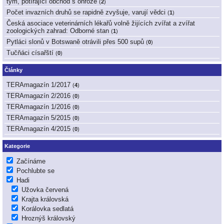
tým, potírající obchod s ohrože
(
2
)
Počet invazních druhů se rapidně zvyšuje, varují vědci
(
1
)
Česká asociace veterinárních lékařů volně žijících zvířat a zvířat
zoologických zahrad: Odborné stan
(
1
)
Pytláci slonů v Botswaně otrávili přes 500 supů
(
0
)
Tučňáci císařští
(
0
)
Články
TERAmagazín 1/2017
(
4
)
TERAmagazín 2/2016
(
0
)
TERAmagazín 1/2016
(
0
)
TERAmagazín 5/2015
(
0
)
TERAmagazín 4/2015
(
0
)
Kategorie
Začínáme
Pochlubte se
Hadi
Užovka červená
Krajta královská
Korálovka sedlatá
Hroznýš královský