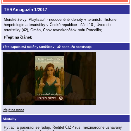
TERAmagazín 1/2017
Mořské želvy, Playtsauři - nedoceněné klenoty v teráriích, Historie
herpetologie a teraristiky v České republice - část 10., Úvod do
teraristiky (42), Omán, Chov rovnakonôžok rodu Porcellio;
Přejít na článek
Táto kapela má milióny fanúšikov - až na to, že neexistuje
Přejít na videa
Aktuality
Pytláci a pašeráci se radují. Ředitel ČIŽP ruší mezinárodně uznávaný