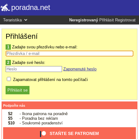
poradna.net
Neregistrovaný
Přihlásit
Registrovat
Přihlášení
1
Zadajte svou přezdívku nebo e-mail:
2
Zadajte své heslo:
Zapomenuté heslo
Zapamatovat přihlášení na tomto počítači
Podpořte nás
$2
- Ikona patrona na poradně
$5
- Poradna bez reklam
$10
- Soukromé poradenství
STAŇTE SE PATRONEM