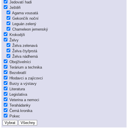
Jedovatí hadi
Ještěři
Agama vousatá
Gekončík noční
Leguán zelený
Chameleon jemenský
Krokodýli
Želvy
Želva zelenavá
Želva čtyřprstá
Želva nádherná
Obojživelníci
Terárium a technika
Bezobratlí
Hlodavci a zajícovci
Burzy a výstavy
Literatura
Legislativa
Veterina a nemoci
Terahádanky
Černá kronika
Pokec