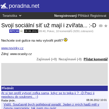
poradna.net
Neregistrovaný
Přihlásit
Registrovat
Svojí sociální síť už mají i zvířata... :-D
RITCHI
,
08.06.2012
09:40
,
Pokec
, 10 komentářů (9291 zobrazení)
Nechcete své guttce na netu vytvořit profil?
www.novinky.cz
Zdroj: www.ocasky.cz
Zajímavé (+0)
Nezajímavé (-0)
Přidat komentář
Předmět
At si ten profil vytvori zofka sama, kdyz se to tejka ji ? :-D Preci ji
nepolezu do soukromi.. ;-)
08.06.2012 10:01
Radar jinde..
Vidíš. Současně bych potřeboval poradit. Jeden z mých hadů měl v
červnu narozeniny, tak jsem mu ováz…