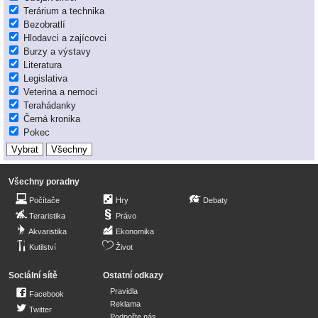
Terárium a technika
Bezobratlí
Hlodavci a zajícovci
Burzy a výstavy
Literatura
Legislativa
Veterina a nemoci
Terahádanky
Černá kronika
Pokec
Všechny poradny
Počítače
Hry
Debaty
Teraristika
Právo
Akvaristika
Ekonomika
Kutilství
Život
Sociální sítě
Ostatní odkazy
Pravidla
Facebook
Reklama
Twitter
Podpořte nás