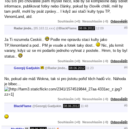
Tou sítí pro chovatele jsem myslel něco, kde by se komplexně daly sdílet
informace, publikovat fotky nebo články, pokud by člověk chtěl, měl by
tam profil, mohl by psát zprávy... I když asi stačí kulty typu TP,
VenomLand, atd.
Souhlasím (+0)
Nesouhlasím (-0)
Odpovědět
#8
Radar jinde..
[85.163.11.xxx]
@
BlackFlame
,
08.06.2012
12:09
Ja Ti rozumela Ceskiii..
Podle me opravdu staci kulty jako
TP,Venomland a pod.. PM je vsude a fotek taky dost..
Nic, jdu krmit
varany, kdyz uz se mi podarilo jednoho vyhnat z postele.. Hmm, to by byl
status..
Souhlasím (+0)
Nesouhlasím (-0)
Odpovědět
#4
Georgij Gadjukin
@
Radar jinde..
,
08.06.2012
11:23
No, pokud ale máš Wokna, tak si pro jistotu pořiď těch hadů víc. Náhoda
je blbec...
Souhlasím (+0)
Nesouhlasím (-0)
Odpovědět
#6
BlackFlame
@
Georgij Gadjukin
,
08.06.2012
11:48
Souhlasím (+0)
Nesouhlasím (-0)
Odpovědět
#9