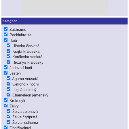
Kategorie
Začínáme
Pochlubte se
Hadi
Užovka červená
Krajta královská
Korálovka sedlatá
Hroznýš královský
Jedovatí hadi
Ještěři
Agama vousatá
Gekončík noční
Leguán zelený
Chameleon jemenský
Krokodýli
Želvy
Želva zelenavá
Želva čtyřprstá
Želva nádherná
Obojživelníci