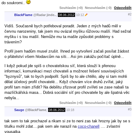
do soukromi..
Souhlasím (+0)
Nesouhlasím (-0)
Odpovědět
#2
BlackFlame
@
Radar jinde..
,
08.06.2012
10:12
Vidíš. Současně bych potřeboval poradit. Jeden z mých hadů měl v
červnu narozeniny, tak jsem mu ovázal myšku růžovou mašlí. Had sežral
myšku i s tou mašlí. Nemůže mu ta mašle způsobit problémy s
trávením?
Profil jsem hadům musel zrušit. Ihned po vytvoření začali posílat žádost
o přátelství všem hlodavcům na síti... Asi jim zakážu počítač úplně...
I když pokud jde spíš o chovatelskou síť, která slouží k přenosu
informací, komunikaci mezi chovateli a možnost řešení souvisejících
"byznysů", tak to bych podpořil. Spíš by to ale chtělo, aby si tam mohli
dělat účelový profil chovatelé... Když chovám více druhů zvířat, jaký
profil tam mám zřídit? Na debilitu zřizovat profil zvířeti se zase nabalí ta
mazlíčkářská masa... Dobrá sociální síť pro chovatele by ale špatná věc
nebyla...
Souhlasím (+0)
Nesouhlasím (-0)
Odpovědět
#3
Sauge
@
BlackFlame
,
08.06.2012
10:18
tak sem to tak prochazel a rikam si ze to neni zas tak hrozny jak by se s
titulku mohl zdat....pak sem ale narazil na
coco-chanell
.... zvlastní
vousatka