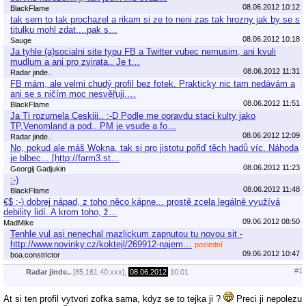
08.06.2012 10:12
BlackFlame
tak sem to tak prochazel a rikam si ze to neni zas tak hrozny jak by se s
titulku mohl zdat....pak s…
08.06.2012 10:18
Sauge
Ja tyhle (a)socialni site typu FB a Twitter vubec nemusim, ani kvuli
mudlum a ani pro zvirata.. Je t…
08.06.2012 11:31
Radar jinde..
FB mám, ale velmi chudý profil bez fotek. Prakticky nic tam nedávám a
ani se s ničím moc nesvěřuji.…
08.06.2012 11:51
BlackFlame
Ja Ti rozumela Ceskiii.. :-D Podle me opravdu staci kulty jako
TP,Venomland a pod.. PM je vsude a fo…
08.06.2012 12:09
Radar jinde..
No, pokud ale máš Wokna, tak si pro jistotu pořiď těch hadů víc. Náhoda
je blbec... [http://farm3.st…
08.06.2012 11:23
Georgij Gadjukin
:-)
08.06.2012 11:48
BlackFlame
€$ ;-) dobrej nápad, z toho něco kápne... prostě zcela legálně využívá
debility lidí. A krom toho, ž…
09.06.2012 08:50
MadMike
Tenhle vul asi nenechal mazlickum zapnutou tu novou sit -
http://www.novinky.cz/koktejl/269912-najem…
poslední
09.06.2012 10:47
boa.constrictor
#1
Radar jinde..
[85.161.40.xxx],
08.06.2012
10:01
At si ten profil vytvori zofka sama, kdyz se to tejka ji ?
Preci ji nepolezu