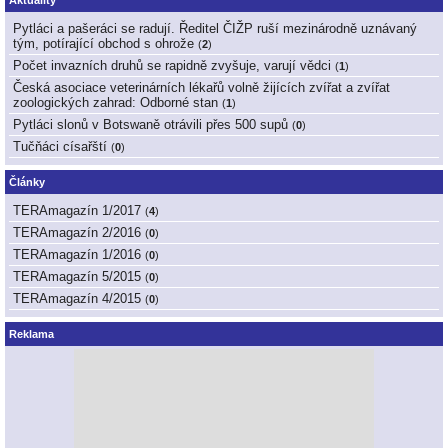
Pytláci a pašeráci se radují. Ředitel ČIŽP ruší mezinárodně uznávaný
tým, potírající obchod s ohrože
(
2
)
Počet invazních druhů se rapidně zvyšuje, varují vědci
(
1
)
Česká asociace veterinárních lékařů volně žijících zvířat a zvířat
zoologických zahrad: Odborné stan
(
1
)
Pytláci slonů v Botswaně otrávili přes 500 supů
(
0
)
Tučňáci císařští
(
0
)
Články
TERAmagazín 1/2017
(
4
)
TERAmagazín 2/2016
(
0
)
TERAmagazín 1/2016
(
0
)
TERAmagazín 5/2015
(
0
)
TERAmagazín 4/2015
(
0
)
Reklama