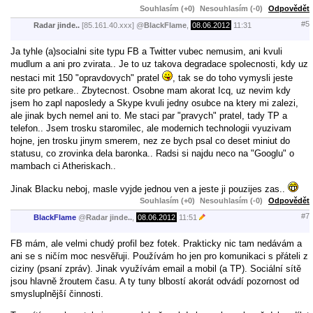
Souhlasím (+0)
Nesouhlasím (-0)
Odpovědět
#5
Radar jinde..
[85.161.40.xxx]
@
BlackFlame
,
08.06.2012
11:31
Ja tyhle (a)socialni site typu FB a Twitter vubec nemusim, ani kvuli
mudlum a ani pro zvirata.. Je to uz takova degradace spolecnosti, kdy uz
nestaci mit 150 "opravdovych" pratel
, tak se do toho vymysli jeste
site pro petkare.. Zbytecnost. Osobne mam akorat Icq, uz nevim kdy
jsem ho zapl naposledy a Skype kvuli jedny osubce na ktery mi zalezi,
ale jinak bych nemel ani to. Me staci par "pravych" pratel, tady TP a
telefon.. Jsem trosku staromilec, ale modernich technologii vyuzivam
hojne, jen trosku jinym smerem, nez ze bych psal co deset miniut do
statusu, co zrovinka dela baronka.. Radsi si najdu neco na "Googlu" o
mambach ci Atheriskach..
Jinak Blacku neboj, masle vyjde jednou ven a jeste ji pouzijes zas..
Souhlasím (+0)
Nesouhlasím (-0)
Odpovědět
#7
BlackFlame
@
Radar jinde..
,
08.06.2012
11:51
FB mám, ale velmi chudý profil bez fotek. Prakticky nic tam nedávám a
ani se s ničím moc nesvěřuji. Používám ho jen pro komunikaci s přáteli z
ciziny (psaní zpráv). Jinak využívám email a mobil (a TP). Sociální sítě
jsou hlavně žroutem času. A ty tuny blbostí akorát odvádí pozornost od
smysluplnější činnosti.