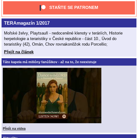
STAŇTE SE PATRONEM
TERAmagazín 1/2017
Mořské želvy, Playtsauři - nedoceněné klenoty v teráriích, Historie
herpetologie a teraristiky v České republice - část 10., Úvod do
teraristiky (42), Omán, Chov rovnakonôžok rodu Porcellio;
Přejít na článek
Táto kapela má milióny fanúšikov - až na to, že neexistuje
Přejít na videa
Aktuality