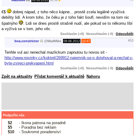
MadMike
,
09.06.2012
08:50
€$
dobrej nápad, z toho něco kápne... prostě zcela legálně využívá
debility lidí. A krom toho, že čéku je z toho fakt šoufl, nevidím na tom nic
špatnýho
. Lidi se dnes prostě strašně nudí, ale pokud se to někomu líbí
a vyžívá se v tom, jeho věc.
Souhlasím (+0)
Nesouhlasím (-0)
Odpovědět
#10
boa.constrictor
@
MadMike
,
09.06.2012
10:47
Tenhle vul asi nenechal mazlickum zapnutou tu novou sit -
http://www.novinky.cz/koktejl/269912-najemnik-se-o dstehoval-a-nechal-v-
byte-zvireci-prekvapeni.html
Souhlasím (+0)
Nesouhlasím (-0)
Odpovědět
Zpět na aktuality
Přidat komentář k aktualitě
Nahoru
Podpořte nás
$2
- Ikona patrona na poradně
$5
- Poradna bez reklam
$10
- Soukromé poradenství