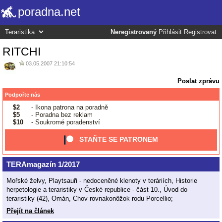
poradna.net
Neregistrovaný
Přihlásit
Registrovat
RITCHI
03.05.2007 21:10:54
Poslat zprávu
Podpořte nás
$2
- Ikona patrona na poradně
$5
- Poradna bez reklam
$10
- Soukromé poradenství
STAŇTE SE PATRONEM
TERAmagazín 1/2017
Mořské želvy, Playtsauři - nedoceněné klenoty v teráriích, Historie
herpetologie a teraristiky v České republice - část 10., Úvod do
teraristiky (42), Omán, Chov rovnakonôžok rodu Porcellio;
Přejít na článek