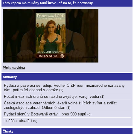
Táto kapela má milióny fanúšikov - až na to, že neexistuje
Přejít na videa
Aktuality
Pytláci a pašeráci se radují. Ředitel ČIŽP ruší mezinárodně uznávaný
tým, potírající obchod s ohrože
(
2
)
Počet invazních druhů se rapidně zvyšuje, varují vědci
(
1
)
Česká asociace veterinárních lékařů volně žijících zvířat a zvířat
zoologických zahrad: Odborné stan
(
1
)
Pytláci slonů v Botswaně otrávili přes 500 supů
(
0
)
Tučňáci císařští
(
0
)
Články