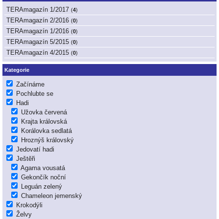
TERAmagazín 1/2017
(
4
)
TERAmagazín 2/2016
(
0
)
TERAmagazín 1/2016
(
0
)
TERAmagazín 5/2015
(
0
)
TERAmagazín 4/2015
(
0
)
Kategorie
Začínáme
Pochlubte se
Hadi
Užovka červená
Krajta královská
Korálovka sedlatá
Hroznýš královský
Jedovatí hadi
Ještěři
Agama vousatá
Gekončík noční
Leguán zelený
Chameleon jemenský
Krokodýli
Želvy