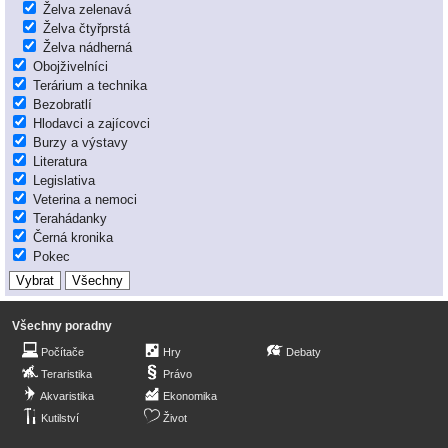
Želva zelenavá
Želva čtyřprstá
Želva nádherná
Obojživelníci
Terárium a technika
Bezobratlí
Hlodavci a zajícovci
Burzy a výstavy
Literatura
Legislativa
Veterina a nemoci
Terahádanky
Černá kronika
Pokec
Všechny poradny
Počítače
Hry
Debaty
Teraristika
Právo
Akvaristika
Ekonomika
Kutilství
Život