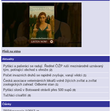
Přejít na videa
Aktuality
Pytláci a pašeráci se radují. Ředitel ČIŽP ruší mezinárodně uznávaný
tým, potírající obchod s ohrože
(
2
)
Počet invazních druhů se rapidně zvyšuje, varují vědci
(
1
)
Česká asociace veterinárních lékařů volně žijících zvířat a zvířat
zoologických zahrad: Odborné stan
(
1
)
Pytláci slonů v Botswaně otrávili přes 500 supů
(
0
)
Tučňáci císařští
(
0
)
Články