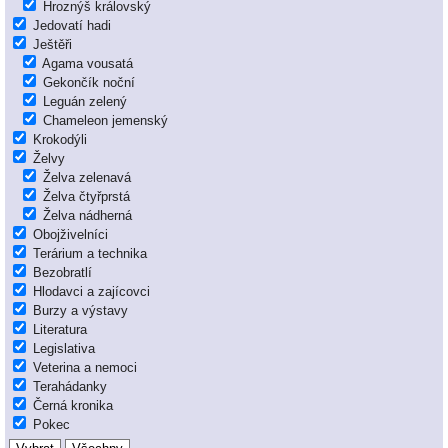
Hroznýš královský
Jedovatí hadi
Ještěři
Agama vousatá
Gekončík noční
Leguán zelený
Chameleon jemenský
Krokodýli
Želvy
Želva zelenavá
Želva čtyřprstá
Želva nádherná
Obojživelníci
Terárium a technika
Bezobratlí
Hlodavci a zajícovci
Burzy a výstavy
Literatura
Legislativa
Veterina a nemoci
Terahádanky
Černá kronika
Pokec