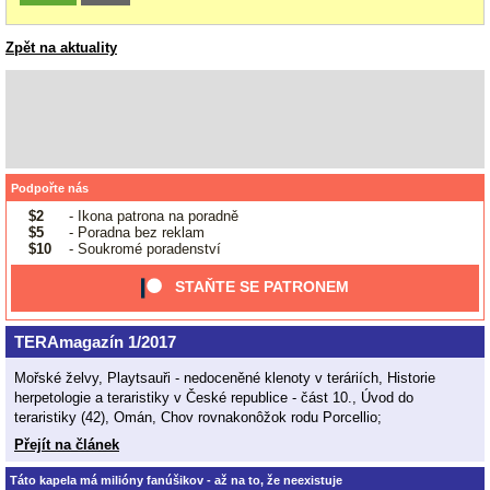
Zpět na aktuality
Podpořte nás
$2
- Ikona patrona na poradně
$5
- Poradna bez reklam
$10
- Soukromé poradenství
STAŇTE SE PATRONEM
TERAmagazín 1/2017
Mořské želvy, Playtsauři - nedoceněné klenoty v teráriích, Historie
herpetologie a teraristiky v České republice - část 10., Úvod do
teraristiky (42), Omán, Chov rovnakonôžok rodu Porcellio;
Přejít na článek
Táto kapela má milióny fanúšikov - až na to, že neexistuje