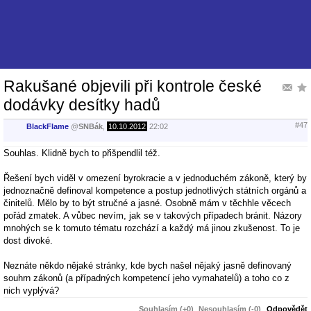
Rakušané objevili při kontrole české
dodávky desítky hadů
#47
BlackFlame
@
SNBák
,
10.10.2012
22:02
Souhlas. Klidně bych to přišpendlil též.
Řešení bych viděl v omezení byrokracie a v jednoduchém zákoně, který by
jednoznačně definoval kompetence a postup jednotlivých státních orgánů a
činitelů. Mělo by to být stručné a jasné. Osobně mám v těchhle věcech
pořád zmatek. A vůbec nevím, jak se v takových případech bránit. Názory
mnohých se k tomuto tématu rozchází a každý má jinou zkušenost. To je
dost divoké.
Neznáte někdo nějaké stránky, kde bych našel nějaký jasně definovaný
souhrn zákonů (a případných kompetencí jeho vymahatelů) a toho co z
nich vyplývá?
Souhlasím (+0)
Nesouhlasím (-0)
Odpovědět