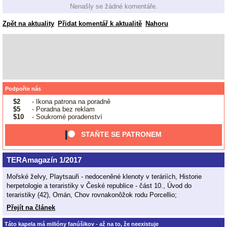
Nenašly se žádné komentáře.
Zpět na aktuality
Přidat komentář k aktualitě
Nahoru
Podpořte nás
$2
- Ikona patrona na poradně
$5
- Poradna bez reklam
$10
- Soukromé poradenství
STAŇTE SE PATRONEM
TERAmagazín 1/2017
Mořské želvy, Playtsauři - nedoceněné klenoty v teráriích, Historie
herpetologie a teraristiky v České republice - část 10., Úvod do
teraristiky (42), Omán, Chov rovnakonôžok rodu Porcellio;
Přejít na článek
Táto kapela má milióny fanúšikov - až na to, že neexistuje