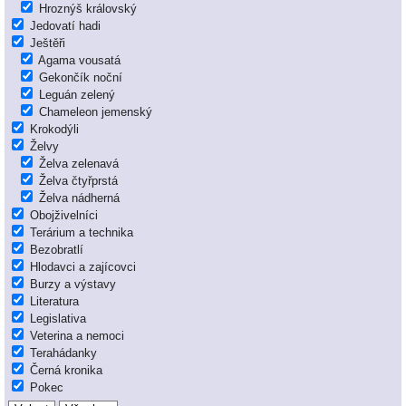
Hroznýš královský
Jedovatí hadi
Ještěři
Agama vousatá
Gekončík noční
Leguán zelený
Chameleon jemenský
Krokodýli
Želvy
Želva zelenavá
Želva čtyřprstá
Želva nádherná
Obojživelníci
Terárium a technika
Bezobratlí
Hlodavci a zajícovci
Burzy a výstavy
Literatura
Legislativa
Veterina a nemoci
Terahádanky
Černá kronika
Pokec