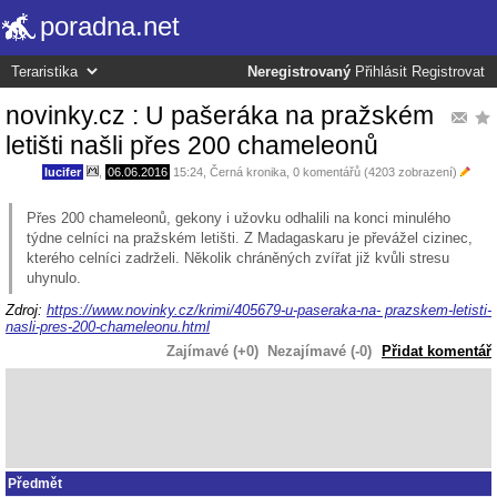
poradna.net
Neregistrovaný
Přihlásit
Registrovat
novinky.cz : U pašeráka na pražském
letišti našli přes 200 chameleonů
lucifer
,
06.06.2016
15:24
,
Černá kronika
, 0 komentářů (4203 zobrazení)
Přes 200 chameleonů, gekony i užovku odhalili na konci minulého
týdne celníci na pražském letišti. Z Madagaskaru je převážel cizinec,
kterého celníci zadrželi. Několik chráněných zvířat již kvůli stresu
uhynulo.
Zdroj:
https://www.novinky.cz/krimi/405679-u-paseraka-na- prazskem-letisti-
nasli-pres-200-chameleonu.html
Zajímavé (+0)
Nezajímavé (-0)
Přidat komentář
Předmět