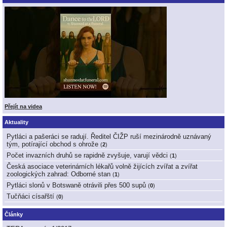
Přejít na videa
Aktuality
Pytláci a pašeráci se radují. Ředitel ČIŽP ruší mezinárodně uznávaný
tým, potírající obchod s ohrože
(
2
)
Počet invazních druhů se rapidně zvyšuje, varují vědci
(
1
)
Česká asociace veterinárních lékařů volně žijících zvířat a zvířat
zoologických zahrad: Odborné stan
(
1
)
Pytláci slonů v Botswaně otrávili přes 500 supů
(
0
)
Tučňáci císařští
(
0
)
Články