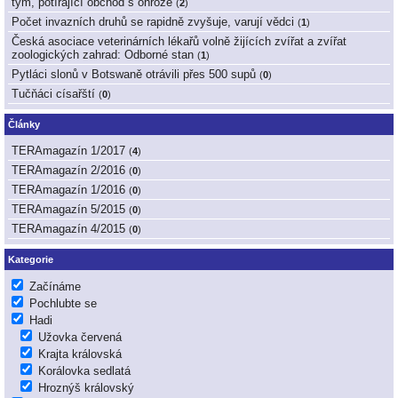
tým, potírající obchod s ohrože
(
2
)
Počet invazních druhů se rapidně zvyšuje, varují vědci
(
1
)
Česká asociace veterinárních lékařů volně žijících zvířat a zvířat
zoologických zahrad: Odborné stan
(
1
)
Pytláci slonů v Botswaně otrávili přes 500 supů
(
0
)
Tučňáci císařští
(
0
)
Články
TERAmagazín 1/2017
(
4
)
TERAmagazín 2/2016
(
0
)
TERAmagazín 1/2016
(
0
)
TERAmagazín 5/2015
(
0
)
TERAmagazín 4/2015
(
0
)
Kategorie
Začínáme
Pochlubte se
Hadi
Užovka červená
Krajta královská
Korálovka sedlatá
Hroznýš královský