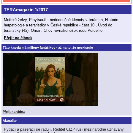
TERAmagazín 1/2017
Mořské želvy, Playtsauři - nedoceněné klenoty v teráriích, Historie
herpetologie a teraristiky v České republice - část 10., Úvod do
teraristiky (42), Omán, Chov rovnakonôžok rodu Porcellio;
Přejít na článek
Táto kapela má milióny fanúšikov - až na to, že neexistuje
Přejít na videa
Aktuality
Pytláci a pašeráci se radují. Ředitel ČIŽP ruší mezinárodně uznávaný