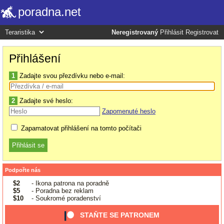
poradna.net
Neregistrovaný
Přihlásit
Registrovat
Přihlášení
1
Zadajte svou přezdívku nebo e-mail:
2
Zadajte své heslo:
Zapomenuté heslo
Zapamatovat přihlášení na tomto počítači
Podpořte nás
$2
- Ikona patrona na poradně
$5
- Poradna bez reklam
$10
- Soukromé poradenství
STAŇTE SE PATRONEM