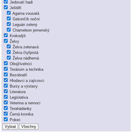
Jedovatí hadi
Ještěři
Agama vousatá
Gekončík noční
Leguán zelený
Chameleon jemenský
Krokodýli
Želvy
Želva zelenavá
Želva čtyřprstá
Želva nádherná
Obojživelníci
Terárium a technika
Bezobratlí
Hlodavci a zajícovci
Burzy a výstavy
Literatura
Legislativa
Veterina a nemoci
Terahádanky
Černá kronika
Pokec