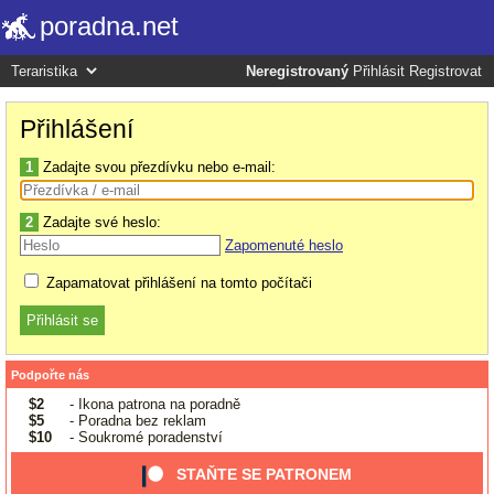
poradna.net
Neregistrovaný
Přihlásit
Registrovat
Přihlášení
1
Zadajte svou přezdívku nebo e-mail:
2
Zadajte své heslo:
Zapomenuté heslo
Zapamatovat přihlášení na tomto počítači
Podpořte nás
$2
- Ikona patrona na poradně
$5
- Poradna bez reklam
$10
- Soukromé poradenství
STAŇTE SE PATRONEM