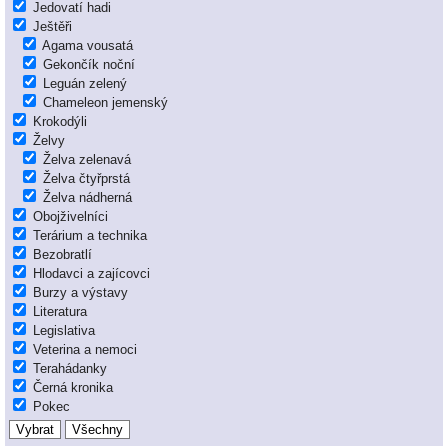
Jedovatí hadi
Ještěři
Agama vousatá
Gekončík noční
Leguán zelený
Chameleon jemenský
Krokodýli
Želvy
Želva zelenavá
Želva čtyřprstá
Želva nádherná
Obojživelníci
Terárium a technika
Bezobratlí
Hlodavci a zajícovci
Burzy a výstavy
Literatura
Legislativa
Veterina a nemoci
Terahádanky
Černá kronika
Pokec