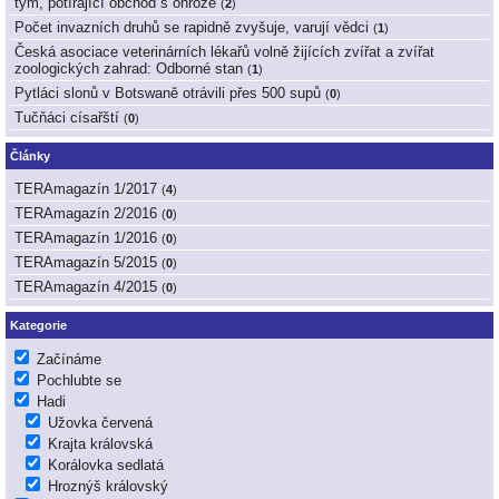
tým, potírající obchod s ohrože
(
2
)
Počet invazních druhů se rapidně zvyšuje, varují vědci
(
1
)
Česká asociace veterinárních lékařů volně žijících zvířat a zvířat
zoologických zahrad: Odborné stan
(
1
)
Pytláci slonů v Botswaně otrávili přes 500 supů
(
0
)
Tučňáci císařští
(
0
)
Články
TERAmagazín 1/2017
(
4
)
TERAmagazín 2/2016
(
0
)
TERAmagazín 1/2016
(
0
)
TERAmagazín 5/2015
(
0
)
TERAmagazín 4/2015
(
0
)
Kategorie
Začínáme
Pochlubte se
Hadi
Užovka červená
Krajta královská
Korálovka sedlatá
Hroznýš královský