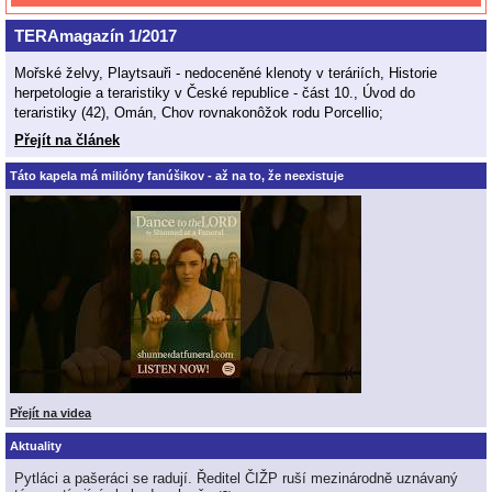
TERAmagazín 1/2017
Mořské želvy, Playtsauři - nedoceněné klenoty v teráriích, Historie
herpetologie a teraristiky v České republice - část 10., Úvod do
teraristiky (42), Omán, Chov rovnakonôžok rodu Porcellio;
Přejít na článek
Táto kapela má milióny fanúšikov - až na to, že neexistuje
Přejít na videa
Aktuality
Pytláci a pašeráci se radují. Ředitel ČIŽP ruší mezinárodně uznávaný