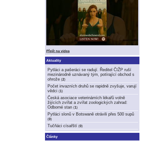
Přejít na videa
Aktuality
Pytláci a pašeráci se radují. Ředitel ČIŽP ruší
mezinárodně uznávaný tým, potírající obchod s
ohrože
(
2
)
Počet invazních druhů se rapidně zvyšuje, varují
vědci
(
1
)
Česká asociace veterinárních lékařů volně
žijících zvířat a zvířat zoologických zahrad:
Odborné stan
(
1
)
Pytláci slonů v Botswaně otrávili přes 500 supů
(
0
)
Tučňáci císařští
(
0
)
Články