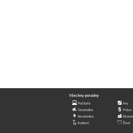
Všechny poradny
Počítače
Hry
Teraristika
Právo
Akvaristika
Ekono
Kutilství
Život