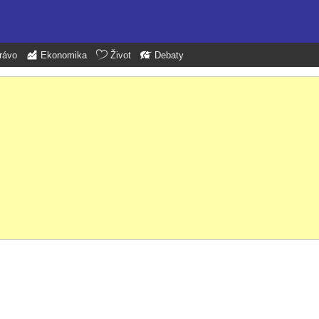
rávo
Ekonomika
Život
Debaty