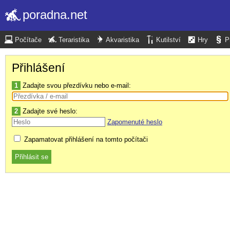
poradna.net
Počítače
Teraristika
Akvaristika
Kutilství
Hry
P
Přihlášení
1
Zadajte svou přezdívku nebo e-mail:
2
Zadajte své heslo:
Zapomenuté heslo
Zapamatovat přihlášení na tomto počítači