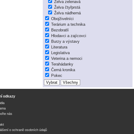
Želva zelenavá
Želva čtyřprstá
Želva nádherná
Obojživelníci
Terárium a technika
Bezobratlí
Hlodavci a zajícovci
Burzy a výstavy
Literatura
Legislativa
Veterina a nemoci
Terahádanky
Černá kronika
Pokec
ní odkazy
idla
lama
ořte nás
akt
lášení o ochraně osobních údajů