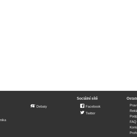
Sociální sítě
Ostat
Prav
Debaty
Facebook
Rek
Twitter
Podp
mika
FAQ
Kont
Proh