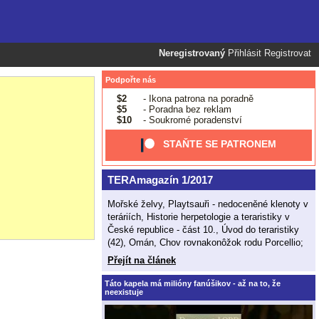
Neregistrovaný
Přihlásit
Registrovat
Podpořte nás
$2
- Ikona patrona na poradně
$5
- Poradna bez reklam
$10
- Soukromé poradenství
STAŇTE SE PATRONEM
TERAmagazín 1/2017
Mořské želvy, Playtsauři - nedoceněné klenoty v
teráriích, Historie herpetologie a teraristiky v
České republice - část 10., Úvod do teraristiky
(42), Omán, Chov rovnakonôžok rodu Porcellio;
Přejít na článek
Táto kapela má milióny fanúšikov - až na to, že
neexistuje