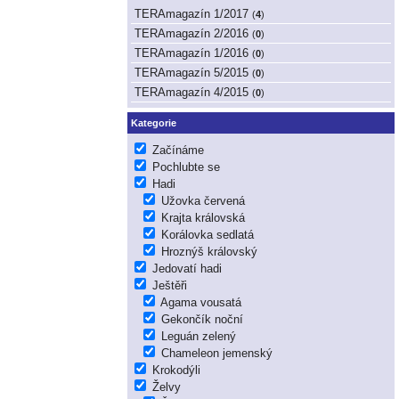
TERAmagazín 1/2017
(
4
)
TERAmagazín 2/2016
(
0
)
TERAmagazín 1/2016
(
0
)
TERAmagazín 5/2015
(
0
)
TERAmagazín 4/2015
(
0
)
Kategorie
Začínáme
Pochlubte se
Hadi
Užovka červená
Krajta královská
Korálovka sedlatá
Hroznýš královský
Jedovatí hadi
Ještěři
Agama vousatá
Gekončík noční
Leguán zelený
Chameleon jemenský
Krokodýli
Želvy