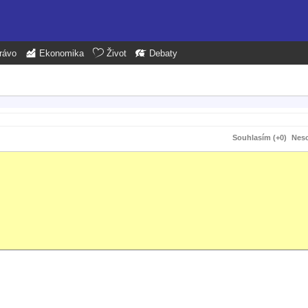
rávo
Ekonomika
Život
Debaty
Souhlasím (+0)
Neso