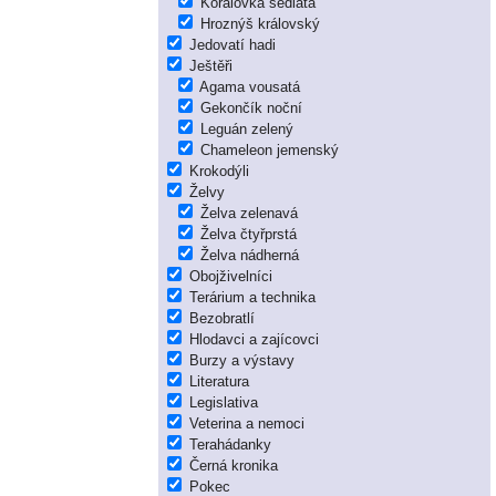
Korálovka sedlatá
Hroznýš královský
Jedovatí hadi
Ještěři
Agama vousatá
Gekončík noční
Leguán zelený
Chameleon jemenský
Krokodýli
Želvy
Želva zelenavá
Želva čtyřprstá
Želva nádherná
Obojživelníci
Terárium a technika
Bezobratlí
Hlodavci a zajícovci
Burzy a výstavy
Literatura
Legislativa
Veterina a nemoci
Terahádanky
Černá kronika
Pokec