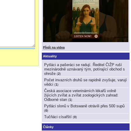
Přejít na videa
Aktuality
Pytláci a pašeráci se radují. Ředitel ČIŽP ruší
mezinárodně uznávaný tým, potírající obchod s
ohrože
(
2
)
Počet invazních druhů se rapidně zvyšuje, varují
vědci
(
1
)
Česká asociace veterinárních lékařů volně
žijících zvířat a zvířat zoologických zahrad:
Odborné stan
(
1
)
Pytláci slonů v Botswaně otrávili přes 500 supů
(
0
)
Tučňáci císařští
(
0
)
Články