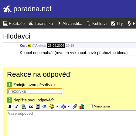
poradna.net
Počítače
Teraristika
Akvaristika
Kutilství
Hry
P
Hlodavci
Kurt
@
Anima
,
26.09.2006
20:19
Koupel nepomáhá? (myslím vykoupat nově příchozího člena)
Reakce na odpověď
1
Zadajte svou přezdívku:
2
Napište svou odpověď:
Mimo téma