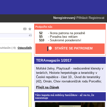
Neregistrovaný
Přihlásit
Registrovat
Podpořte nás
$2
- Ikona patrona na poradně
#3
$5
- Poradna bez reklam
$10
- Soukromé poradenství
uhlasím (-0)
Odpovědět
STAŇTE SE PATRONEM
TERAmagazín 1/2017
Mořské želvy, Playtsauři - nedoceněné klenoty v
teráriích, Historie herpetologie a teraristiky v
České republice - část 10., Úvod do teraristiky
(42), Omán, Chov rovnakonôžok rodu Porcellio;
Přejít na článek
Táto kapela má milióny fanúšikov - až na to, že
neexistuje