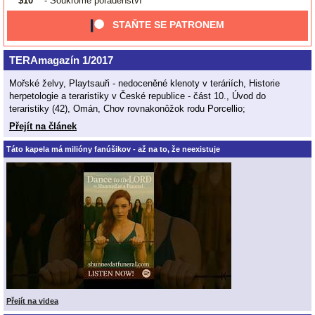
$10
- Soukromé poradenství
STAŇTE SE PATRONEM
TERAmagazín 1/2017
Mořské želvy, Playtsauři - nedoceněné klenoty v teráriích, Historie
herpetologie a teraristiky v České republice - část 10., Úvod do
teraristiky (42), Omán, Chov rovnakonôžok rodu Porcellio;
Přejít na článek
Táto kapela má milióny fanúšikov - až na to, že neexistuje
Přejít na videa