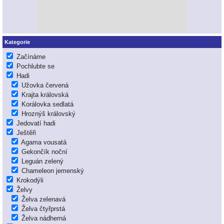
Kategorie
Začínáme
Pochlubte se
Hadi
Užovka červená
Krajta královská
Korálovka sedlatá
Hroznýš královský
Jedovatí hadi
Ještěři
Agama vousatá
Gekončík noční
Leguán zelený
Chameleon jemenský
Krokodýli
Želvy
Želva zelenavá
Želva čtyřprstá
Želva nádherná