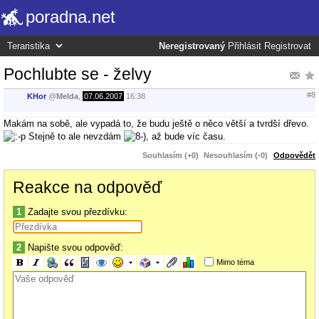
poradna.net
Neregistrovaný
Přihlásit
Registrovat
Pochlubte se - želvy
#8
KHor
@
Melda
,
07.06.2007
16:38
Makám na sobě, ale vypadá to, že budu ještě o něco větší a tvrdší dřevo.
Stejně to ale nevzdám
, až bude víc času.
Souhlasím (+0)
Nesouhlasím (-0)
Odpovědět
Reakce na odpověď
1
Zadajte svou přezdívku:
2
Napište svou odpověď:
Mimo téma