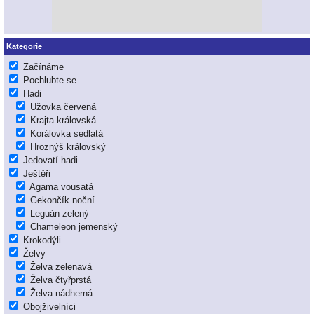
Kategorie
Začínáme
Pochlubte se
Hadi
Užovka červená
Krajta královská
Korálovka sedlatá
Hroznýš královský
Jedovatí hadi
Ještěři
Agama vousatá
Gekončík noční
Leguán zelený
Chameleon jemenský
Krokodýli
Želvy
Želva zelenavá
Želva čtyřprstá
Želva nádherná
Obojživelníci