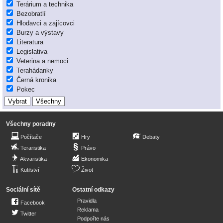
Terárium a technika
Bezobratlí
Hlodavci a zajícovci
Burzy a výstavy
Literatura
Legislativa
Veterina a nemoci
Terahádanky
Černá kronika
Pokec
Všechny poradny
Počítače
Hry
Debaty
Teraristika
Právo
Akvaristika
Ekonomika
Kutilství
Život
Sociální sítě
Ostatní odkazy
Pravidla
Facebook
Reklama
Twitter
Podpořte nás