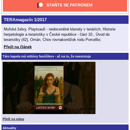
STAŇTE SE PATRONEM
TERAmagazín 1/2017
Mořské želvy, Playtsauři - nedoceněné klenoty v teráriích, Historie
herpetologie a teraristiky v České republice - část 10., Úvod do
teraristiky (42), Omán, Chov rovnakonôžok rodu Porcellio;
Přejít na článek
Táto kapela má milióny fanúšikov - až na to, že neexistuje
Přejít na videa
Aktuality