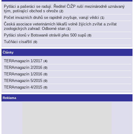
Pytláci a pašeráci se radují. Ředitel ČIŽP ruší mezinárodně uznávaný
tým, potírající obchod s ohrože
(
2
)
Počet invazních druhů se rapidně zvyšuje, varují vědci
(
1
)
Česká asociace veterinárních lékařů volně žijících zvířat a zvířat
zoologických zahrad: Odborné stan
(
1
)
Pytláci slonů v Botswaně otrávili přes 500 supů
(
0
)
Tučňáci císařští
(
0
)
Články
TERAmagazín 1/2017
(
4
)
TERAmagazín 2/2016
(
0
)
TERAmagazín 1/2016
(
0
)
TERAmagazín 5/2015
(
0
)
TERAmagazín 4/2015
(
0
)
Reklama