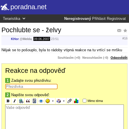
poradna.net
Neregistrovaný
Přihlásit
Registrovat
Pochlubte se - želvy
#16
KHor
@
Melda
,
09.06.2007
23:51
Nějak se to pošouplo, byla to rádoby vtipná reakce na tu vrtící se mršku
Souhlasím (+0)
Nesouhlasím (-0)
Odpovědět
Reakce na odpověď
1
Zadajte svou přezdívku:
2
Napište svou odpověď:
Mimo téma