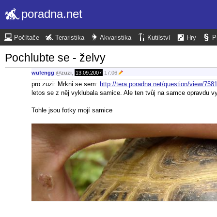
poradna.net
Počítače
Teraristika
Akvaristika
Kutilství
Hry
P
Pochlubte se - želvy
wufengg
@
zuzi
,
13.09.2007
17:06
pro zuzi: Mrkni se sem:
http://tera.poradna.net/question/view/75
letos se z něj vyklubala samice. Ale ten tvůj na samce opravdu v
Tohle jsou fotky mojí samice