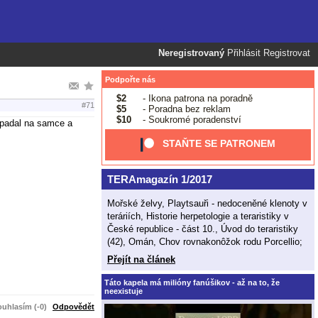
Neregistrovaný
Přihlásit
Registrovat
Podpořte nás
$2
- Ikona patrona na poradně
#71
$5
- Poradna bez reklam
$10
- Soukromé poradenství
padal na samce a
STAŇTE SE PATRONEM
TERAmagazín 1/2017
Mořské želvy, Playtsauři - nedoceněné klenoty v
teráriích, Historie herpetologie a teraristiky v
České republice - část 10., Úvod do teraristiky
(42), Omán, Chov rovnakonôžok rodu Porcellio;
Přejít na článek
Táto kapela má milióny fanúšikov - až na to, že
neexistuje
uhlasím (-0)
Odpovědět