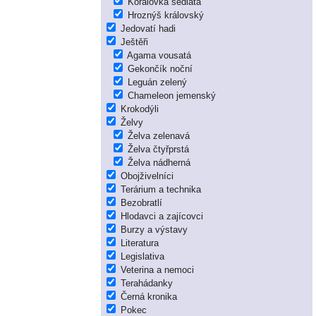
Korálovka sedlatá
Hroznýš královský
Jedovatí hadi
Ještěři
Agama vousatá
Gekončík noční
Leguán zelený
Chameleon jemenský
Krokodýli
Želvy
Želva zelenavá
Želva čtyřprstá
Želva nádherná
Obojživelníci
Terárium a technika
Bezobratlí
Hlodavci a zajícovci
Burzy a výstavy
Literatura
Legislativa
Veterina a nemoci
Terahádanky
Černá kronika
Pokec