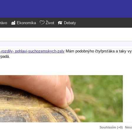
rávo
Ekonomika
Život
Debaty
81-rozdily- pohlavi-suchozemskych-zelv
Mám podobnýho čtyřprsťáka a taky vy
ypadá.
Souhlasím (+0)
Neso