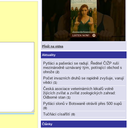
Přejít na videa
Aktuality
Pytláci a pašeráci se radují. Ředitel ČIŽP ruší
mezinárodně uznávaný tým, potírající obchod s
ohrože
(
2
)
Počet invazních druhů se rapidně zvyšuje, varují
vědci
(
1
)
Česká asociace veterinárních lékařů volně
žijících zvířat a zvířat zoologických zahrad:
Odborné stan
(
1
)
Pytláci slonů v Botswaně otrávili přes 500 supů
(
0
)
Tučňáci císařští
(
0
)
Články