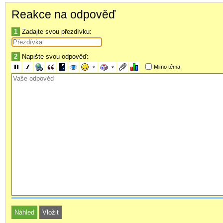
Reakce na odpověď
1
Zadajte svou přezdívku:
2
Napište svou odpověď:
Mimo téma