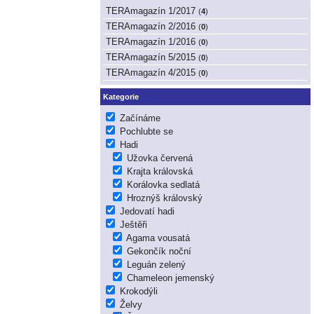
TERAmagazín 1/2017
(
4
)
TERAmagazín 2/2016
(
0
)
TERAmagazín 1/2016
(
0
)
TERAmagazín 5/2015
(
0
)
TERAmagazín 4/2015
(
0
)
Kategorie
Začínáme
Pochlubte se
Hadi
Užovka červená
Krajta královská
Korálovka sedlatá
Hroznýš královský
Jedovatí hadi
Ještěři
Agama vousatá
Gekončík noční
Leguán zelený
Chameleon jemenský
Krokodýli
Želvy