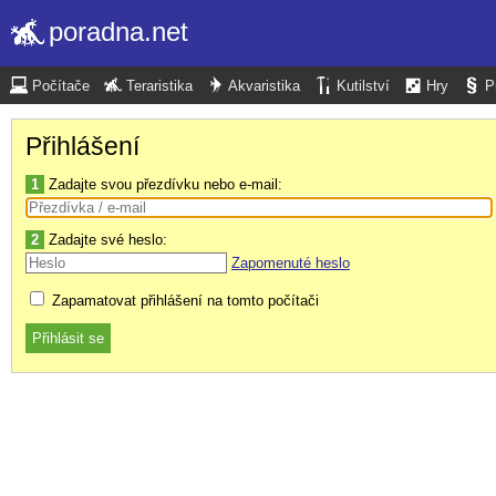
poradna.net
Počítače
Teraristika
Akvaristika
Kutilství
Hry
P
Přihlášení
1
Zadajte svou přezdívku nebo e-mail:
2
Zadajte své heslo:
Zapomenuté heslo
Zapamatovat přihlášení na tomto počítači