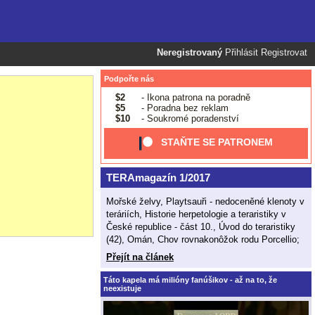
Neregistrovaný
Přihlásit
Registrovat
Podpořte nás
$2
- Ikona patrona na poradně
$5
- Poradna bez reklam
$10
- Soukromé poradenství
STAŇTE SE PATRONEM
TERAmagazín 1/2017
Mořské želvy, Playtsauři - nedoceněné klenoty v
teráriích, Historie herpetologie a teraristiky v
České republice - část 10., Úvod do teraristiky
(42), Omán, Chov rovnakonôžok rodu Porcellio;
Přejít na článek
Táto kapela má milióny fanúšikov - až na to, že
neexistuje