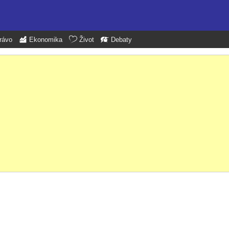
rávo
Ekonomika
Život
Debaty