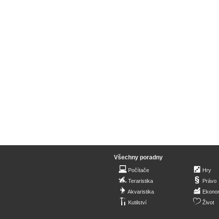
Všechny poradny
Počítače
Hry
Teraristika
Právo
Akvaristika
Ekono
Kutilství
Život