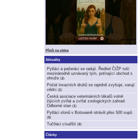
Přejít na videa
Aktuality
Pytláci a pašeráci se radují. Ředitel ČIŽP ruší
mezinárodně uznávaný tým, potírající obchod s
ohrože
(
2
)
Počet invazních druhů se rapidně zvyšuje, varují
vědci
(
1
)
Česká asociace veterinárních lékařů volně
žijících zvířat a zvířat zoologických zahrad:
Odborné stan
(
1
)
Pytláci slonů v Botswaně otrávili přes 500 supů
(
0
)
Tučňáci císařští
(
0
)
Články