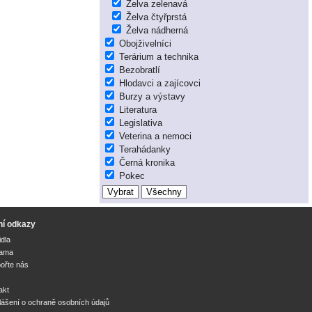
Želva zelenavá
Želva čtyřprstá
Želva nádherná
Obojživelníci
Terárium a technika
Bezobratlí
Hlodavci a zajícovci
Burzy a výstavy
Literatura
Legislativa
Veterina a nemoci
Terahádanky
Černá kronika
Pokec
ní odkazy
idla
lama
ořte nás
akt
lášení o ochraně osobních údajů