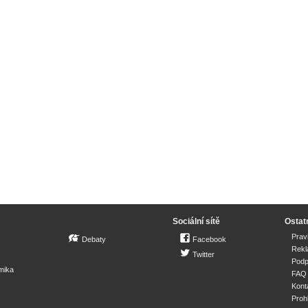
Sociální sítě
Ostat
Prav
Debaty
Facebook
Rek
Twitter
Podp
mika
FAQ
Kont
Proh