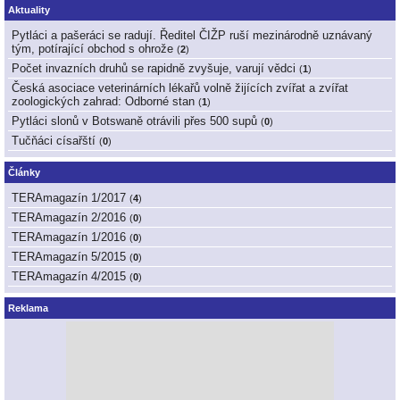
Aktuality
Pytláci a pašeráci se radují. Ředitel ČIŽP ruší mezinárodně uznávaný
tým, potírající obchod s ohrože
(
2
)
Počet invazních druhů se rapidně zvyšuje, varují vědci
(
1
)
Česká asociace veterinárních lékařů volně žijících zvířat a zvířat
zoologických zahrad: Odborné stan
(
1
)
Pytláci slonů v Botswaně otrávili přes 500 supů
(
0
)
Tučňáci císařští
(
0
)
Články
TERAmagazín 1/2017
(
4
)
TERAmagazín 2/2016
(
0
)
TERAmagazín 1/2016
(
0
)
TERAmagazín 5/2015
(
0
)
TERAmagazín 4/2015
(
0
)
Reklama