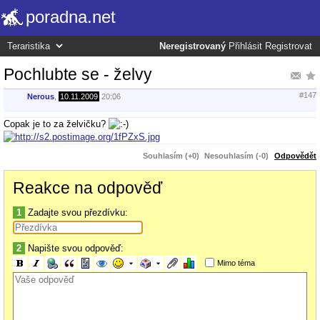
poradna.net
Neregistrovaný
Přihlásit
Registrovat
Pochlubte se - želvy
#147
Nerous
,
10.11.2009
20:06
Copak je to za želvičku?
Souhlasím (+0)
Nesouhlasím (-0)
Odpovědět
Reakce na odpověď
1
Zadajte svou přezdívku:
2
Napište svou odpověď:
Mimo téma