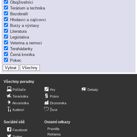
Obojživelníci
Terárium a technika
Bezobratlí
Hlodavci a zajícovci
Burzy a výstavy
Literatura
Legislativa
Veterina a nemoci
Terahádanky
Černá kronika
Pokec
Všechny poradny
Počítače
Hry
Debaty
Teraristika
Právo
Akvaristika
Ekonomika
Kutilství
Život
Sociální sítě
Ostatní odkazy
Pravidla
Facebook
Reklama
Twitter