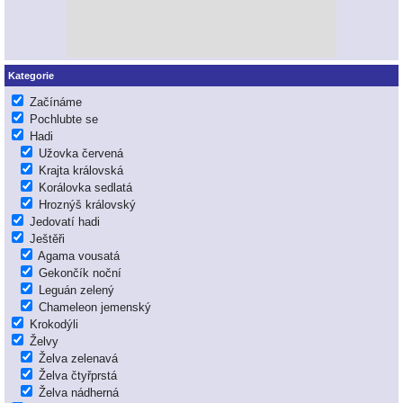
Kategorie
Začínáme
Pochlubte se
Hadi
Užovka červená
Krajta královská
Korálovka sedlatá
Hroznýš královský
Jedovatí hadi
Ještěři
Agama vousatá
Gekončík noční
Leguán zelený
Chameleon jemenský
Krokodýli
Želvy
Želva zelenavá
Želva čtyřprstá
Želva nádherná