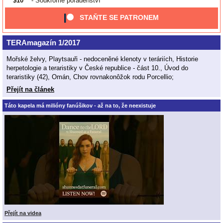
$10
- Soukromé poradenství
STAŇTE SE PATRONEM
TERAmagazín 1/2017
Mořské želvy, Playtsauři - nedoceněné klenoty v teráriích, Historie
herpetologie a teraristiky v České republice - část 10., Úvod do
teraristiky (42), Omán, Chov rovnakonôžok rodu Porcellio;
Přejít na článek
Táto kapela má milióny fanúšikov - až na to, že neexistuje
Přejít na videa