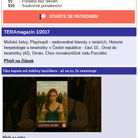
$5
- Poradna bez reklam
$10
- Soukromé poradenství
STAŇTE SE PATRONEM
TERAmagazín 1/2017
Mořské želvy, Playtsauři - nedoceněné klenoty v teráriích, Historie
herpetologie a teraristiky v České republice - část 10., Úvod do
teraristiky (42), Omán, Chov rovnakonôžok rodu Porcellio;
Přejít na článek
Táto kapela má milióny fanúšikov - až na to, že neexistuje
Přejít na videa