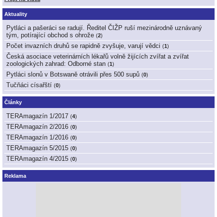
Aktuality
Pytláci a pašeráci se radují. Ředitel ČIŽP ruší mezinárodně uznávaný
tým, potírající obchod s ohrože
(
2
)
Počet invazních druhů se rapidně zvyšuje, varují vědci
(
1
)
Česká asociace veterinárních lékařů volně žijících zvířat a zvířat
zoologických zahrad: Odborné stan
(
1
)
Pytláci slonů v Botswaně otrávili přes 500 supů
(
0
)
Tučňáci císařští
(
0
)
Články
TERAmagazín 1/2017
(
4
)
TERAmagazín 2/2016
(
0
)
TERAmagazín 1/2016
(
0
)
TERAmagazín 5/2015
(
0
)
TERAmagazín 4/2015
(
0
)
Reklama