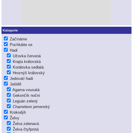
Kategorie
Začínáme
Pochlubte se
Hadi
Užovka červená
Krajta královská
Korálovka sedlatá
Hroznýš královský
Jedovatí hadi
Ještěři
Agama vousatá
Gekončík noční
Leguán zelený
Chameleon jemenský
Krokodýli
Želvy
Želva zelenavá
Želva čtyřprstá