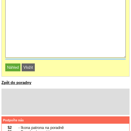
Zpět do poradny
Podpořte nás
$2
- Ikona patrona na poradně