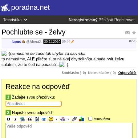
poradna.net
Neregistrovaný
Přihlásit
Registrovat
Pochlubte se - želvy
#226
lupus
@
AlenaJ.
,
30.11.2010
09:44
nemusíme se zase tak chytat za slovíčka
to nemusíme, ALE přečte si to nějakej chytrolín/ka a bude rvát želvu
salátem, že to četl na poradně...
Souhlasím (+0)
Nesouhlasím (-0)
Odpovědět
Reakce na odpověď
1
Zadajte svou přezdívku:
2
Napište svou odpověď:
Mimo téma