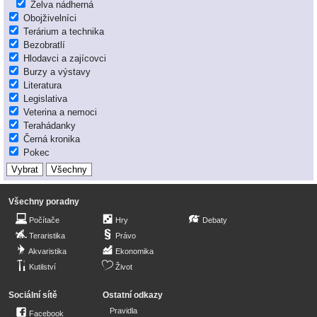
Želva nádherná
Obojživelníci
Terárium a technika
Bezobratlí
Hlodavci a zajícovci
Burzy a výstavy
Literatura
Legislativa
Veterina a nemoci
Terahádanky
Černá kronika
Pokec
Všechny poradny
Počítače
Hry
Debaty
Teraristika
Právo
Akvaristika
Ekonomika
Kutilství
Život
Sociální sítě
Ostatní odkazy
Pravidla
Facebook