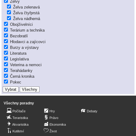
Želvy
Želva zelenavá
Želva čtyřprstá
Želva nádherná
Obojživelníci
Terárium a technika
Bezobratlí
Hlodavci a zajícovci
Burzy a výstavy
Literatura
Legislativa
Veterina a nemoci
Terahádanky
Černá kronika
Pokec
Všechny poradny
Počítače
Hry
Debaty
Teraristika
Právo
Akvaristika
Ekonomika
Kutilství
Život