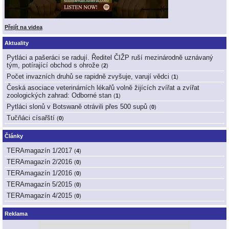
Přejít na videa
Aktuality
Pytláci a pašeráci se radují. Ředitel ČIŽP ruší mezinárodně uznávaný
tým, potírající obchod s ohrože
(
2
)
Počet invazních druhů se rapidně zvyšuje, varují vědci
(
1
)
Česká asociace veterinárních lékařů volně žijících zvířat a zvířat
zoologických zahrad: Odborné stan
(
1
)
Pytláci slonů v Botswaně otrávili přes 500 supů
(
0
)
Tučňáci císařští
(
0
)
Články
TERAmagazín 1/2017
(
4
)
TERAmagazín 2/2016
(
0
)
TERAmagazín 1/2016
(
0
)
TERAmagazín 5/2015
(
0
)
TERAmagazín 4/2015
(
0
)
Reklama