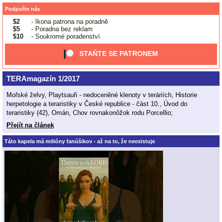
Podpořte nás
$2
- Ikona patrona na poradně
$5
- Poradna bez reklam
$10
- Soukromé poradenství
STAŇTE SE PATRONEM
TERAmagazín 1/2017
Mořské želvy, Playtsauři - nedoceněné klenoty v teráriích, Historie
herpetologie a teraristiky v České republice - část 10., Úvod do
teraristiky (42), Omán, Chov rovnakonôžok rodu Porcellio;
Přejít na článek
Táto kapela má milióny fanúšikov - až na to, že neexistuje