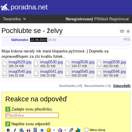
poradna.net
Neregistrovaný
Přihlásit
Registrovat
Pochlubte se - želvy
#311
Sidhenidor
,
22.09.2014
20:46
Moja krásna necelý rok stará klopavka pyžmová :) Dopredu sa
ospravedlňujem za zlú kvalitu fotiek...
imag0529.jpg
imag0530.jpg
imag0536.jpg
imag0538.jpg
385.34 KiB
495.32 KiB
240.57 KiB
462.50 KiB
imag0540.jpg
imag0541.jpg
imag0545.jpg
imag0546.jpg
345.42 KiB
348.15 KiB
505.50 KiB
367.66 KiB
Souhlasím (+0)
Nesouhlasím (-0)
Odpovědět
Reakce na odpověď
1
Zadajte svou přezdívku:
2
Napište svou odpověď:
Mimo téma