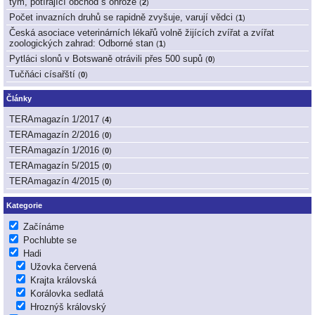
tým, potírající obchod s ohrože
(
2
)
Počet invazních druhů se rapidně zvyšuje, varují vědci
(
1
)
Česká asociace veterinárních lékařů volně žijících zvířat a zvířat
zoologických zahrad: Odborné stan
(
1
)
Pytláci slonů v Botswaně otrávili přes 500 supů
(
0
)
Tučňáci císařští
(
0
)
Články
TERAmagazín 1/2017
(
4
)
TERAmagazín 2/2016
(
0
)
TERAmagazín 1/2016
(
0
)
TERAmagazín 5/2015
(
0
)
TERAmagazín 4/2015
(
0
)
Kategorie
Začínáme
Pochlubte se
Hadi
Užovka červená
Krajta královská
Korálovka sedlatá
Hroznýš královský