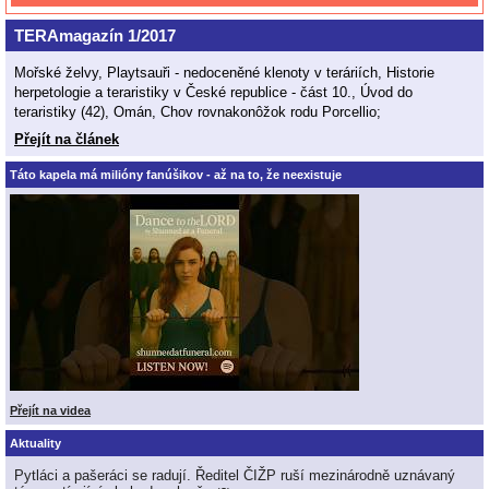
TERAmagazín 1/2017
Mořské želvy, Playtsauři - nedoceněné klenoty v teráriích, Historie
herpetologie a teraristiky v České republice - část 10., Úvod do
teraristiky (42), Omán, Chov rovnakonôžok rodu Porcellio;
Přejít na článek
Táto kapela má milióny fanúšikov - až na to, že neexistuje
Přejít na videa
Aktuality
Pytláci a pašeráci se radují. Ředitel ČIŽP ruší mezinárodně uznávaný