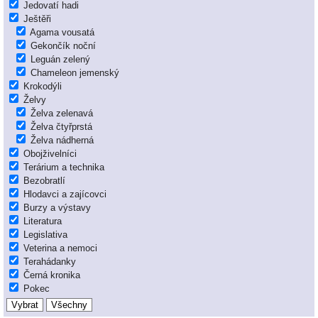
Jedovatí hadi
Ještěři
Agama vousatá
Gekončík noční
Leguán zelený
Chameleon jemenský
Krokodýli
Želvy
Želva zelenavá
Želva čtyřprstá
Želva nádherná
Obojživelníci
Terárium a technika
Bezobratlí
Hlodavci a zajícovci
Burzy a výstavy
Literatura
Legislativa
Veterina a nemoci
Terahádanky
Černá kronika
Pokec