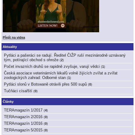
Přejít na videa
Aktuality
Pytláci a pašeráci se radují. Ředitel ČIŽP ruší mezinárodně uznávaný
tým, potírající obchod s ohrože
(
2
)
Počet invazních druhů se rapidně zvyšuje, varují vědci
(
1
)
Česká asociace veterinárních lékařů volně žijících zvířat a zvířat
zoologických zahrad: Odborné stan
(
1
)
Pytláci slonů v Botswaně otrávili přes 500 supů
(
0
)
Tučňáci císařští
(
0
)
Články
TERAmagazín 1/2017
(
4
)
TERAmagazín 2/2016
(
0
)
TERAmagazín 1/2016
(
0
)
TERAmagazín 5/2015
(
0
)