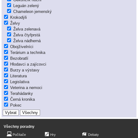
Leguán zelený
Chameleon jemenský
Krokodýli
Želvy
Želva zelenavá
Želva čtyřprstá
Želva nádherná
Obojživelníci
Terárium a technika
Bezobratlí
Hlodavci a zajícovci
Burzy a výstavy
Literatura
Legislativa
Veterina a nemoci
Terahádanky
Černá kronika
Pokec
Všechny poradny
Počítače
Hry
Debaty