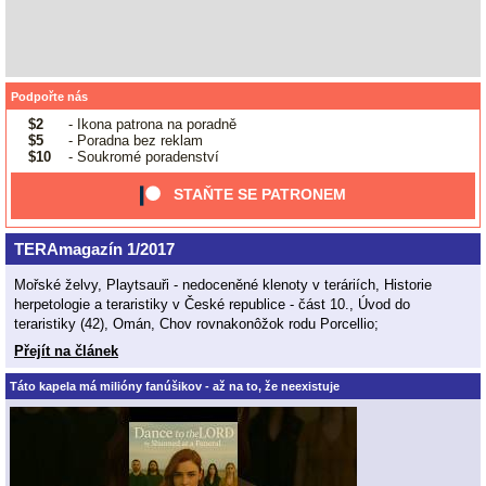
Podpořte nás
$2
- Ikona patrona na poradně
$5
- Poradna bez reklam
$10
- Soukromé poradenství
STAŇTE SE PATRONEM
TERAmagazín 1/2017
Mořské želvy, Playtsauři - nedoceněné klenoty v teráriích, Historie
herpetologie a teraristiky v České republice - část 10., Úvod do
teraristiky (42), Omán, Chov rovnakonôžok rodu Porcellio;
Přejít na článek
Táto kapela má milióny fanúšikov - až na to, že neexistuje