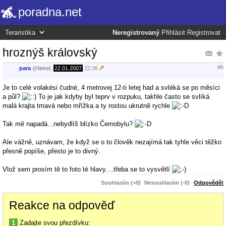
poradna.net
Neregistrovaný
Přihlásit
Registrovat
hroznýš královský
#6
para
@
lensl
,
22.01.2007
22:36
Je to celé volakési čudné, 4 metrovej 12-ti letej had a svléká se po měsíci
a půl?
To je jak kdyby byl teprv v rozpuku, takhle často se svlíká
malá krajta tmavá nebo mřížka a ty rostou ukrutně rychle
Tak mě napadá...nebydlíš blízko Černobylu?
Ale vážně, uznávam, že když se o to člověk nezajímá tak tyhle věci těžko
přesně popíše, přesto je to divný.
Vlož sem prosím tě to foto té hlavy....třeba se to vysvětlí
Souhlasím (+0)
Nesouhlasím (-0)
Odpovědět
Reakce na odpověď
1
Zadajte svou přezdívku: