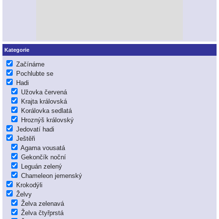
Kategorie
Začínáme
Pochlubte se
Hadi
Užovka červená
Krajta královská
Korálovka sedlatá
Hroznýš královský
Jedovatí hadi
Ještěři
Agama vousatá
Gekončík noční
Leguán zelený
Chameleon jemenský
Krokodýli
Želvy
Želva zelenavá
Želva čtyřprstá