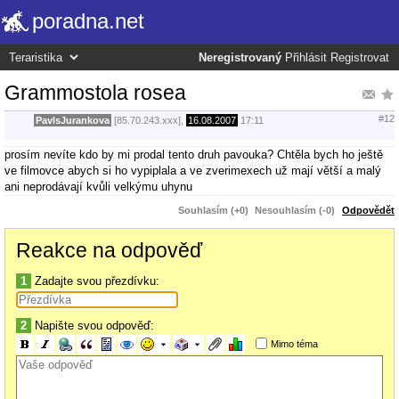
poradna.net
Neregistrovaný
Přihlásit
Registrovat
Grammostola rosea
#12
PavlsJurankova
[85.70.243.xxx],
16.08.2007
17:11
prosím nevíte kdo by mi prodal tento druh pavouka? Chtěla bych ho ještě
ve filmovce abych si ho vypiplala a ve zverimexech už mají větší a malý
ani neprodávají kvůli velkýmu uhynu
Souhlasím (+0)
Nesouhlasím (-0)
Odpovědět
Reakce na odpověď
1
Zadajte svou přezdívku:
2
Napište svou odpověď:
Mimo téma