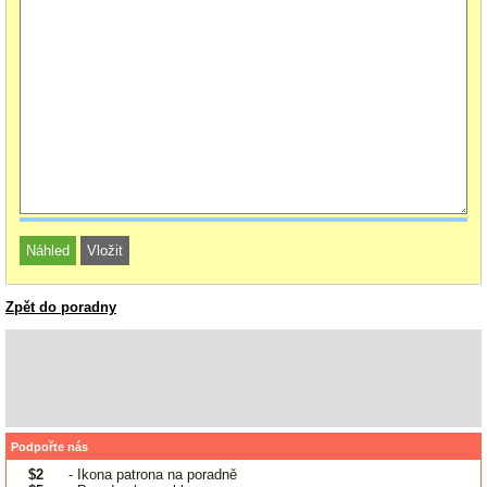
Zpět do poradny
Podpořte nás
$2
- Ikona patrona na poradně