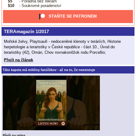
$5
- Poradna bez reklam
$10
- Soukromé poradenství
STAŇTE SE PATRONEM
TERAmagazín 1/2017
Mořské želvy, Playtsauři - nedoceněné klenoty v teráriích, Historie
herpetologie a teraristiky v České republice - část 10., Úvod do
teraristiky (42), Omán, Chov rovnakonôžok rodu Porcellio;
Přejít na článek
Táto kapela má milióny fanúšikov - až na to, že neexistuje
Přejít na videa