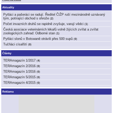
Aktuality
Pytláci a pašeráci se radují. Ředitel ČIŽP ruší mezinárodně uznávaný
tým, potírající obchod s ohrože
(
2
)
Počet invazních druhů se rapidně zvyšuje, varují vědci
(
1
)
Česká asociace veterinárních lékařů volně žijících zvířat a zvířat
zoologických zahrad: Odborné stan
(
1
)
Pytláci slonů v Botswaně otrávili přes 500 supů
(
0
)
Tučňáci císařští
(
0
)
Články
TERAmagazín 1/2017
(
4
)
TERAmagazín 2/2016
(
0
)
TERAmagazín 1/2016
(
0
)
TERAmagazín 5/2015
(
0
)
TERAmagazín 4/2015
(
0
)
Reklama