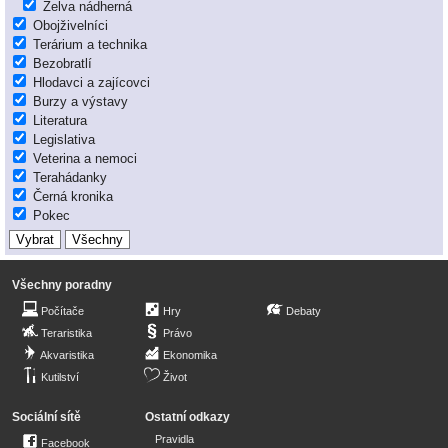
Želva nádherná
Obojživelníci
Terárium a technika
Bezobratlí
Hlodavci a zajícovci
Burzy a výstavy
Literatura
Legislativa
Veterina a nemoci
Terahádanky
Černá kronika
Pokec
Všechny poradny
Počítače
Hry
Debaty
Teraristika
Právo
Akvaristika
Ekonomika
Kutilství
Život
Sociální sítě
Ostatní odkazy
Pravidla
Facebook