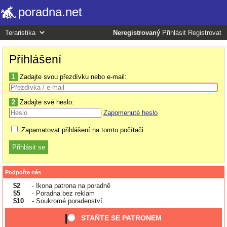
poradna.net
Neregistrovaný
Přihlásit
Registrovat
Přihlášení
1
Zadajte svou přezdívku nebo e-mail:
2
Zadajte své heslo:
Zapomenuté heslo
Zapamatovat přihlášení na tomto počítači
Podpořte nás
$2
- Ikona patrona na poradně
$5
- Poradna bez reklam
$10
- Soukromé poradenství
STAŇTE SE PATRONEM