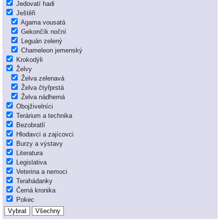
Jedovatí hadi
Ještěři
Agama vousatá
Gekončík noční
Leguán zelený
Chameleon jemenský
Krokodýli
Želvy
Želva zelenavá
Želva čtyřprstá
Želva nádherná
Obojživelníci
Terárium a technika
Bezobratlí
Hlodavci a zajícovci
Burzy a výstavy
Literatura
Legislativa
Veterina a nemoci
Terahádanky
Černá kronika
Pokec