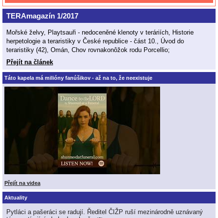
TERAmagazín 1/2017
Mořské želvy, Playtsauři - nedoceněné klenoty v teráriích, Historie
herpetologie a teraristiky v České republice - část 10., Úvod do
teraristiky (42), Omán, Chov rovnakonôžok rodu Porcellio;
Přejít na článek
Táto kapela má milióny fanúšikov - až na to, že neexistuje
Přejít na videa
Aktuality
Pytláci a pašeráci se radují. Ředitel ČIŽP ruší mezinárodně uznávaný