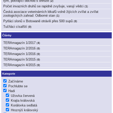
tým, potírající obchod s ohrože
(
2
)
Počet invazních druhů se rapidně zvyšuje, varují vědci
(
1
)
Česká asociace veterinárních lékařů volně žijících zvířat a zvířat
zoologických zahrad: Odborné stan
(
1
)
Pytláci slonů v Botswaně otrávili přes 500 supů
(
0
)
Tučňáci císařští
(
0
)
Články
TERAmagazín 1/2017
(
4
)
TERAmagazín 2/2016
(
0
)
TERAmagazín 1/2016
(
0
)
TERAmagazín 5/2015
(
0
)
TERAmagazín 4/2015
(
0
)
Kategorie
Začínáme
Pochlubte se
Hadi
Užovka červená
Krajta královská
Korálovka sedlatá
Hroznýš královský