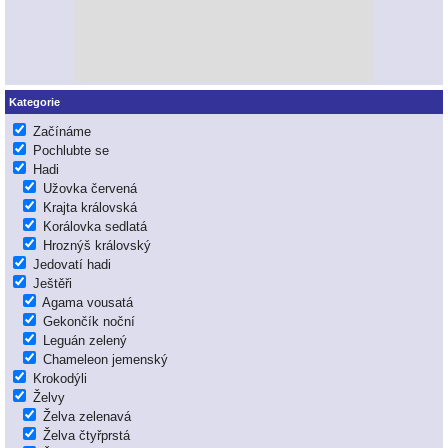
Kategorie
Začínáme
Pochlubte se
Hadi
Užovka červená
Krajta královská
Korálovka sedlatá
Hroznýš královský
Jedovatí hadi
Ještěři
Agama vousatá
Gekončík noční
Leguán zelený
Chameleon jemenský
Krokodýli
Želvy
Želva zelenavá
Želva čtyřprstá