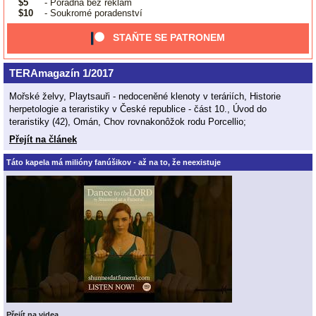
$5
- Poradna bez reklam
$10
- Soukromé poradenství
STAŇTE SE PATRONEM
TERAmagazín 1/2017
Mořské želvy, Playtsauři - nedoceněné klenoty v teráriích, Historie
herpetologie a teraristiky v České republice - část 10., Úvod do
teraristiky (42), Omán, Chov rovnakonôžok rodu Porcellio;
Přejít na článek
Táto kapela má milióny fanúšikov - až na to, že neexistuje
Přejít na videa