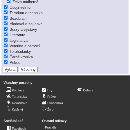
Želva nádherná
Obojživelníci
Terárium a technika
Bezobratlí
Hlodavci a zajícovci
Burzy a výstavy
Literatura
Legislativa
Veterina a nemoci
Terahádanky
Černá kronika
Pokec
Všechny poradny
Počítače
Hry
Debaty
Teraristika
Právo
Akvaristika
Ekonomika
Kutilství
Život
Sociální sítě
Ostatní odkazy
Pravidla
Facebook