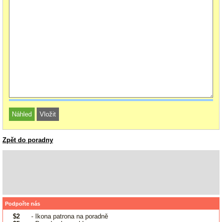
Zpět do poradny
Podpořte nás
$2
- Ikona patrona na poradně