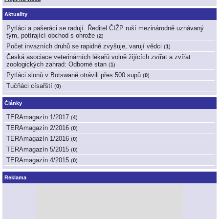
Aktuality
Pytláci a pašeráci se radují. Ředitel ČIŽP ruší mezinárodně uznávaný
tým, potírající obchod s ohrože
(
2
)
Počet invazních druhů se rapidně zvyšuje, varují vědci
(
1
)
Česká asociace veterinárních lékařů volně žijících zvířat a zvířat
zoologických zahrad: Odborné stan
(
1
)
Pytláci slonů v Botswaně otrávili přes 500 supů
(
0
)
Tučňáci císařští
(
0
)
Články
TERAmagazín 1/2017
(
4
)
TERAmagazín 2/2016
(
0
)
TERAmagazín 1/2016
(
0
)
TERAmagazín 5/2015
(
0
)
TERAmagazín 4/2015
(
0
)
Reklama