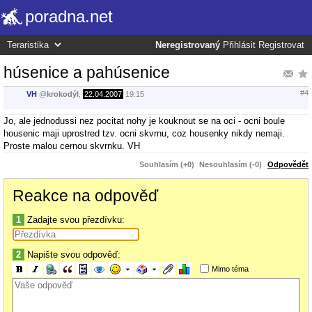
poradna.net
Neregistrovaný
Přihlásit
Registrovat
húsenice a pahúsenice
#4
VH
@
krokodýl
,
22.04.2007
19:15
Jo, ale jednodussi nez pocitat nohy je kouknout se na oci - ocni boule
housenic maji uprostred tzv. ocni skvrnu, coz housenky nikdy nemaji.
Proste malou cernou skvrnku. VH
Souhlasím (+0)
Nesouhlasím (-0)
Odpovědět
Reakce na odpověď
1
Zadajte svou přezdívku:
2
Napište svou odpověď:
Mimo téma