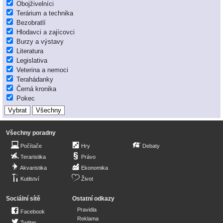
Obojživelníci
Terárium a technika
Bezobratlí
Hlodavci a zajícovci
Burzy a výstavy
Literatura
Legislativa
Veterina a nemoci
Terahádanky
Černá kronika
Pokec
Všechny poradny
Počítače
Hry
Debaty
Teraristika
Právo
Akvaristika
Ekonomika
Kutilství
Život
Sociální sítě
Ostatní odkazy
Pravidla
Facebook
Reklama
Twitter