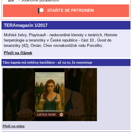
$10
- Soukromé poradenství
STAŇTE SE PATRONEM
TERAmagazín 1/2017
Mořské želvy, Playtsauři - nedoceněné klenoty v teráriích, Historie
herpetologie a teraristiky v České republice - část 10., Úvod do
teraristiky (42), Omán, Chov rovnakonôžok rodu Porcellio;
Přejít na článek
Táto kapela má milióny fanúšikov - až na to, že neexistuje
Přejít na videa