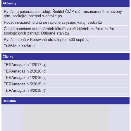
Aktuality
Pytláci a pašeráci se radují. Ředitel ČIŽP ruší mezinárodně uznávaný
tým, potírající obchod s ohrože
(
2
)
Počet invazních druhů se rapidně zvyšuje, varují vědci
(
1
)
Česká asociace veterinárních lékařů volně žijících zvířat a zvířat
zoologických zahrad: Odborné stan
(
1
)
Pytláci slonů v Botswaně otrávili přes 500 supů
(
0
)
Tučňáci císařští
(
0
)
Články
TERAmagazín 1/2017
(
4
)
TERAmagazín 2/2016
(
0
)
TERAmagazín 1/2016
(
0
)
TERAmagazín 5/2015
(
0
)
TERAmagazín 4/2015
(
0
)
Reklama