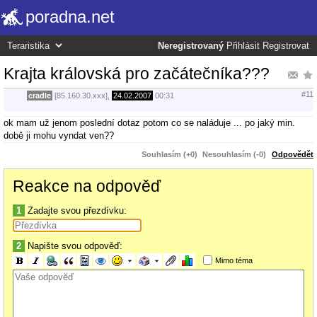
poradna.net
Neregistrovaný
Přihlásit
Registrovat
Krajta královská pro začátečníka???
#11
cradle
[85.160.30.xxx],
24.02.2007
00:31
ok mam už jenom poslední dotaz potom co se naláduje ... po jaký min.
době ji mohu vyndat ven??
Souhlasím (+0)
Nesouhlasím (-0)
Odpovědět
Reakce na odpověď
1
Zadajte svou přezdívku:
2
Napište svou odpověď:
Mimo téma