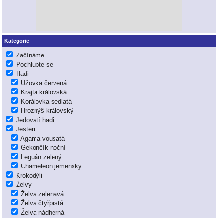
Kategorie
Začínáme
Pochlubte se
Hadi
Užovka červená
Krajta královská
Korálovka sedlatá
Hroznýš královský
Jedovatí hadi
Ještěři
Agama vousatá
Gekončík noční
Leguán zelený
Chameleon jemenský
Krokodýli
Želvy
Želva zelenavá
Želva čtyřprstá
Želva nádherná