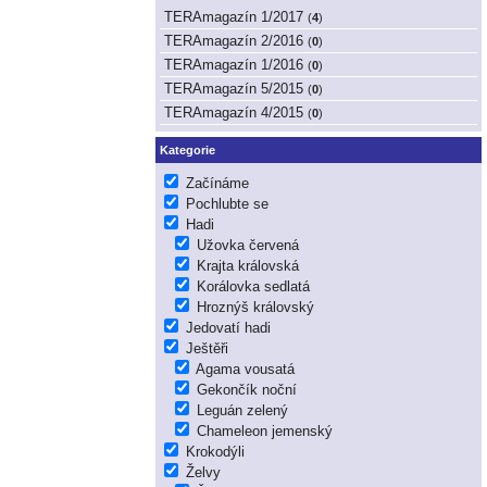
TERAmagazín 1/2017
(
4
)
TERAmagazín 2/2016
(
0
)
TERAmagazín 1/2016
(
0
)
TERAmagazín 5/2015
(
0
)
TERAmagazín 4/2015
(
0
)
Kategorie
Začínáme
Pochlubte se
Hadi
Užovka červená
Krajta královská
Korálovka sedlatá
Hroznýš královský
Jedovatí hadi
Ještěři
Agama vousatá
Gekončík noční
Leguán zelený
Chameleon jemenský
Krokodýli
Želvy