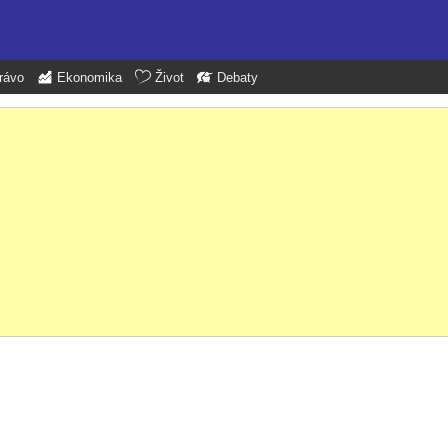
rávo
Ekonomika
Život
Debaty