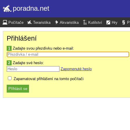
poradna.net
Počítače
Teraristika
Akvaristika
Kutilství
Hry
P
Přihlášení
1
Zadajte svou přezdívku nebo e-mail:
2
Zadajte své heslo:
Zapomenuté heslo
Zapamatovat přihlášení na tomto počítači