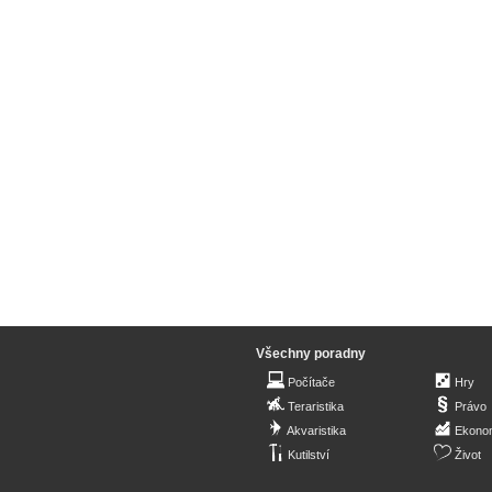
Všechny poradny
Počítače
Hry
Teraristika
Právo
Akvaristika
Ekono
Kutilství
Život