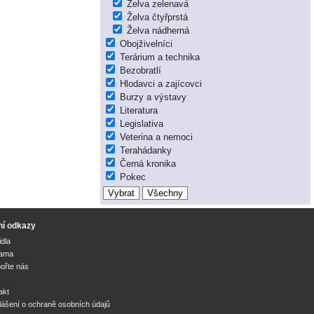
Želva zelenavá
Želva čtyřprstá
Želva nádherná
Obojživelníci
Terárium a technika
Bezobratlí
Hlodavci a zajícovci
Burzy a výstavy
Literatura
Legislativa
Veterina a nemoci
Terahádanky
Černá kronika
Pokec
ní odkazy
idla
lama
ořte nás
akt
lášení o ochraně osobních údajů