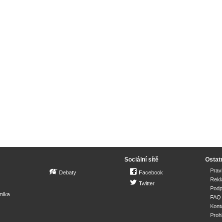
Sociální sítě
Ostat
Prav
Debaty
Facebook
Rek
Twitter
Podp
mika
FAQ
Kont
Proh