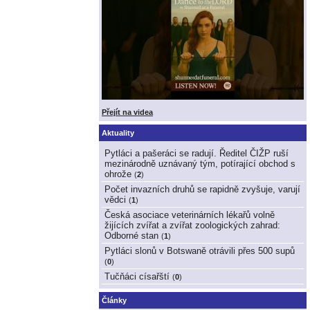
Přejít na videa
Aktuality
Pytláci a pašeráci se radují. Ředitel ČIŽP ruší
mezinárodně uznávaný tým, potírající obchod s
ohrože
(
2
)
Počet invazních druhů se rapidně zvyšuje, varují
vědci
(
1
)
Česká asociace veterinárních lékařů volně
žijících zvířat a zvířat zoologických zahrad:
Odborné stan
(
1
)
Pytláci slonů v Botswaně otrávili přes 500 supů
(
0
)
Tučňáci císařští
(
0
)
Články