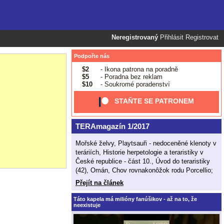
Neregistrovaný
Přihlásit
Registrovat
Podpořte nás
$2
- Ikona patrona na poradně
$5
- Poradna bez reklam
$10
- Soukromé poradenství
STAŇTE SE PATRONEM
TERAmagazín 1/2017
Mořské želvy, Playtsauři - nedoceněné klenoty v
teráriích, Historie herpetologie a teraristiky v
České republice - část 10., Úvod do teraristiky
(42), Omán, Chov rovnakonôžok rodu Porcellio;
Přejít na článek
Táto kapela má milióny fanúšikov - až na to, že
neexistuje