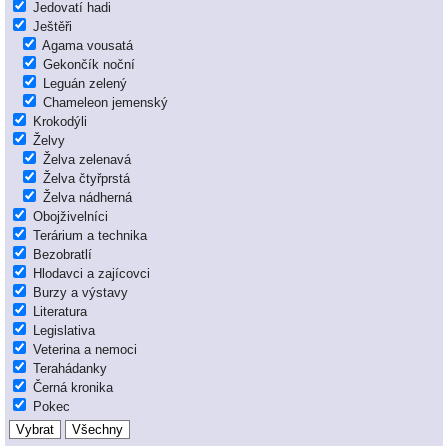
Jedovatí hadi
Ještěři
Agama vousatá
Gekončík noční
Leguán zelený
Chameleon jemenský
Krokodýli
Želvy
Želva zelenavá
Želva čtyřprstá
Želva nádherná
Obojživelníci
Terárium a technika
Bezobratlí
Hlodavci a zajícovci
Burzy a výstavy
Literatura
Legislativa
Veterina a nemoci
Terahádanky
Černá kronika
Pokec