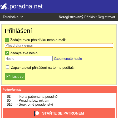
poradna.net
Neregistrovaný
Přihlásit
Registrovat
Přihlášení
1
Zadajte svou přezdívku nebo e-mail:
2
Zadajte své heslo:
Zapomenuté heslo
Zapamatovat přihlášení na tomto počítači
Podpořte nás
$2
- Ikona patrona na poradně
$5
- Poradna bez reklam
$10
- Soukromé poradenství
STAŇTE SE PATRONEM