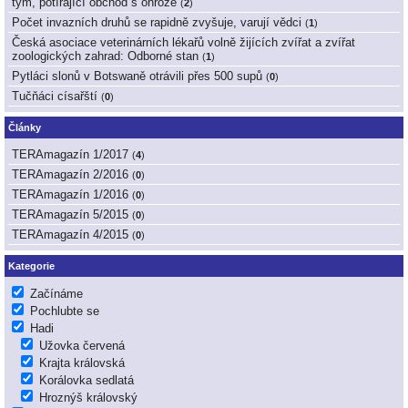
tým, potírající obchod s ohrože
(
2
)
Počet invazních druhů se rapidně zvyšuje, varují vědci
(
1
)
Česká asociace veterinárních lékařů volně žijících zvířat a zvířat
zoologických zahrad: Odborné stan
(
1
)
Pytláci slonů v Botswaně otrávili přes 500 supů
(
0
)
Tučňáci císařští
(
0
)
Články
TERAmagazín 1/2017
(
4
)
TERAmagazín 2/2016
(
0
)
TERAmagazín 1/2016
(
0
)
TERAmagazín 5/2015
(
0
)
TERAmagazín 4/2015
(
0
)
Kategorie
Začínáme
Pochlubte se
Hadi
Užovka červená
Krajta královská
Korálovka sedlatá
Hroznýš královský