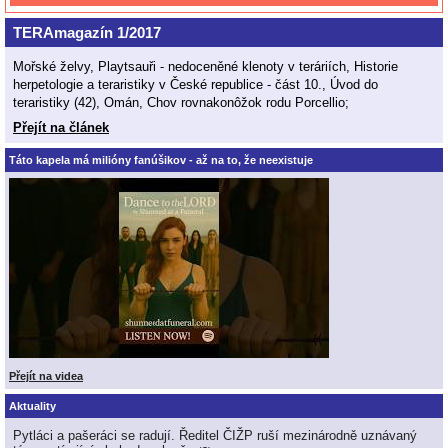
TERAmagazín 1/2017
Mořské želvy, Playtsauři - nedoceněné klenoty v teráriích, Historie
herpetologie a teraristiky v České republice - část 10., Úvod do
teraristiky (42), Omán, Chov rovnakonôžok rodu Porcellio;
Přejít na článek
Táto kapela má milióny fanúšikov - až na to, že neexistuje
Přejít na videa
Aktuality
Pytláci a pašeráci se radují. Ředitel ČIŽP ruší mezinárodně uznávaný