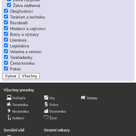
Želva nádherná
Obojživelníci
Terárium a technika
Bezobratlí
Hlodavci a zajícovci
Burzy a výstavy
Literatura
Legislativa
Veterina a nemoci
Terahádanky
Černá kronika
Pokec
Všechny poradny
Počítače
Hry
Debaty
Teraristika
Právo
Akvaristika
Ekonomika
Kutilství
Život
Sociální sítě
Ostatní odkazy