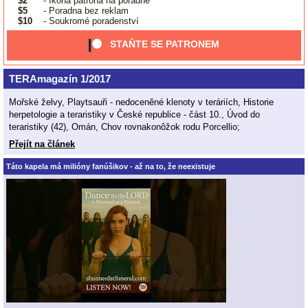
$2
- Ikona patrona na poradně
$5
- Poradna bez reklam
$10
- Soukromé poradenství
STAŇTE SE PATRONEM
TERAmagazín 1/2017
Mořské želvy, Playtsauři - nedoceněné klenoty v teráriích, Historie
herpetologie a teraristiky v České republice - část 10., Úvod do
teraristiky (42), Omán, Chov rovnakonôžok rodu Porcellio;
Přejít na článek
Táto kapela má milióny fanúšikov - až na to, že neexistuje