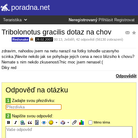
poradna.net
Neregistrovaný
Přihlásit
Registrovat
Tribolonotus gracilis dotaz na chov
Redsnake
,
28.02.2007
00:13
,
Ještěři
, 42 odpovědí (56130 zobrazení)
zdravim, nahodou jsem na netu narazil na fotky tohodle uzasnyho
scinka.)Nevite nekdo jak se pohybuje jejich cena a neco blizsiho k chovu?
Nemate s nim nekdo zkusenosti?nic moc jsem nenasel:(
Diky red
Odpovědět
Odpověď na otázku
1
Zadajte svou přezdívku:
2
Napište svou odpověď:
Mimo téma