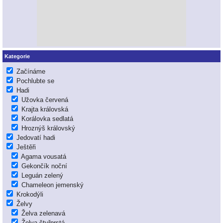
Kategorie
Začínáme
Pochlubte se
Hadi
Užovka červená
Krajta královská
Korálovka sedlatá
Hroznýš královský
Jedovatí hadi
Ještěři
Agama vousatá
Gekončík noční
Leguán zelený
Chameleon jemenský
Krokodýli
Želvy
Želva zelenavá
Želva čtyřprstá