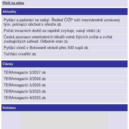
Přejít na videa
Aktuality
Pytláci a pašeráci se radují. Ředitel ČIŽP ruší mezinárodně uznávaný
tým, potírající obchod s ohrože
(
2
)
Počet invazních druhů se rapidně zvyšuje, varují vědci
(
1
)
Česká asociace veterinárních lékařů volně žijících zvířat a zvířat
zoologických zahrad: Odborné stan
(
1
)
Pytláci slonů v Botswaně otrávili přes 500 supů
(
0
)
Tučňáci císařští
(
0
)
Články
TERAmagazín 1/2017
(
4
)
TERAmagazín 2/2016
(
0
)
TERAmagazín 1/2016
(
0
)
TERAmagazín 5/2015
(
0
)
TERAmagazín 4/2015
(
0
)
Reklama