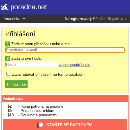
poradna.net
Neregistrovaný
Přihlásit
Registrovat
Přihlášení
1
Zadajte svou přezdívku nebo e-mail:
2
Zadajte své heslo:
Zapomenuté heslo
Zapamatovat přihlášení na tomto počítači
Podpořte nás
$2
- Ikona patrona na poradně
$5
- Poradna bez reklam
$10
- Soukromé poradenství
STAŇTE SE PATRONEM