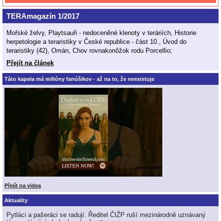
TERAmagazín 1/2017
Mořské želvy, Playtsauři - nedoceněné klenoty v teráriích, Historie
herpetologie a teraristiky v České republice - část 10., Úvod do
teraristiky (42), Omán, Chov rovnakonôžok rodu Porcellio;
Přejít na článek
Táto kapela má milióny fanúšikov - až na to, že neexistuje
Přejít na videa
Aktuality
Pytláci a pašeráci se radují. Ředitel ČIŽP ruší mezinárodně uznávaný