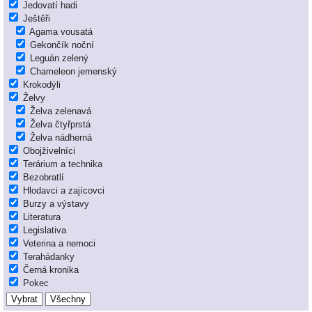
Jedovatí hadi
Ještěři
Agama vousatá
Gekončík noční
Leguán zelený
Chameleon jemenský
Krokodýli
Želvy
Želva zelenavá
Želva čtyřprstá
Želva nádherná
Obojživelníci
Terárium a technika
Bezobratlí
Hlodavci a zajícovci
Burzy a výstavy
Literatura
Legislativa
Veterina a nemoci
Terahádanky
Černá kronika
Pokec