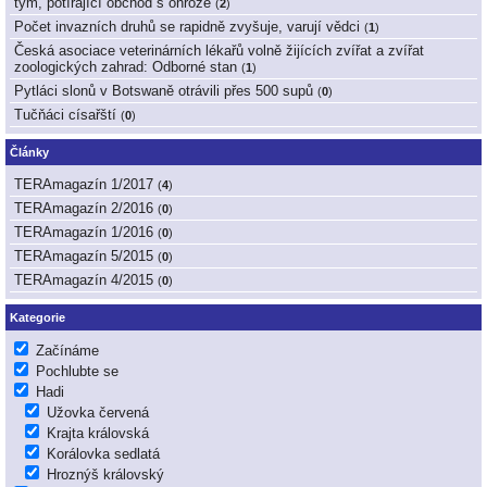
tým, potírající obchod s ohrože
(
2
)
Počet invazních druhů se rapidně zvyšuje, varují vědci
(
1
)
Česká asociace veterinárních lékařů volně žijících zvířat a zvířat
zoologických zahrad: Odborné stan
(
1
)
Pytláci slonů v Botswaně otrávili přes 500 supů
(
0
)
Tučňáci císařští
(
0
)
Články
TERAmagazín 1/2017
(
4
)
TERAmagazín 2/2016
(
0
)
TERAmagazín 1/2016
(
0
)
TERAmagazín 5/2015
(
0
)
TERAmagazín 4/2015
(
0
)
Kategorie
Začínáme
Pochlubte se
Hadi
Užovka červená
Krajta královská
Korálovka sedlatá
Hroznýš královský