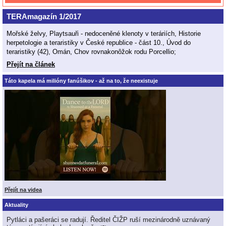
TERAmagazín 1/2017
Mořské želvy, Playtsauři - nedoceněné klenoty v teráriích, Historie
herpetologie a teraristiky v České republice - část 10., Úvod do
teraristiky (42), Omán, Chov rovnakonôžok rodu Porcellio;
Přejít na článek
Táto kapela má milióny fanúšikov - až na to, že neexistuje
Přejít na videa
Aktuality
Pytláci a pašeráci se radují. Ředitel ČIŽP ruší mezinárodně uznávaný