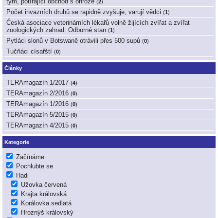
tým, potírající obchod s ohrože
(
2
)
Počet invazních druhů se rapidně zvyšuje, varují vědci
(
1
)
Česká asociace veterinárních lékařů volně žijících zvířat a zvířat
zoologických zahrad: Odborné stan
(
1
)
Pytláci slonů v Botswaně otrávili přes 500 supů
(
0
)
Tučňáci císařští
(
0
)
Články
TERAmagazín 1/2017
(
4
)
TERAmagazín 2/2016
(
0
)
TERAmagazín 1/2016
(
0
)
TERAmagazín 5/2015
(
0
)
TERAmagazín 4/2015
(
0
)
Kategorie
Začínáme
Pochlubte se
Hadi
Užovka červená
Krajta královská
Korálovka sedlatá
Hroznýš královský