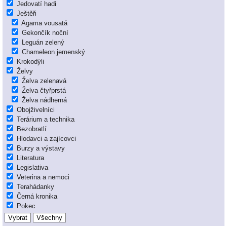
Jedovatí hadi
Ještěři
Agama vousatá
Gekončík noční
Leguán zelený
Chameleon jemenský
Krokodýli
Želvy
Želva zelenavá
Želva čtyřprstá
Želva nádherná
Obojživelníci
Terárium a technika
Bezobratlí
Hlodavci a zajícovci
Burzy a výstavy
Literatura
Legislativa
Veterina a nemoci
Terahádanky
Černá kronika
Pokec