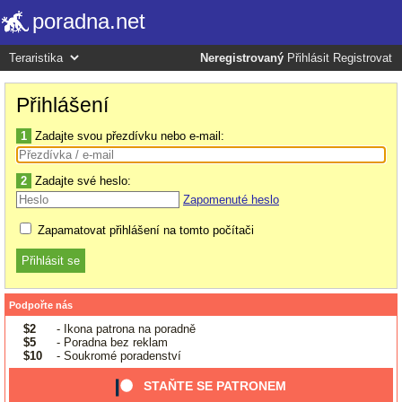
poradna.net
Neregistrovaný
Přihlásit
Registrovat
Přihlášení
1
Zadajte svou přezdívku nebo e-mail:
2
Zadajte své heslo:
Zapomenuté heslo
Zapamatovat přihlášení na tomto počítači
Podpořte nás
$2
- Ikona patrona na poradně
$5
- Poradna bez reklam
$10
- Soukromé poradenství
STAŇTE SE PATRONEM